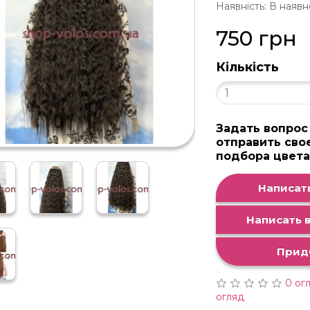
Наявність: В наявн
750 грн
Кількість
Задать вопрос
отправить сво
подбора цвет
Написать
Написать в
Прид
0 ог
огляд