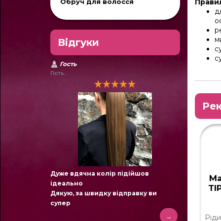
Обруч для волосся
Правил
д
о
р
м
Відгуки
с
с
Гость
Гість.
Рек
Дуже вдячна колір підійшов
Ма
ідеально
TI
Дякую, за швидку відправку ви
супер
→
Ріди