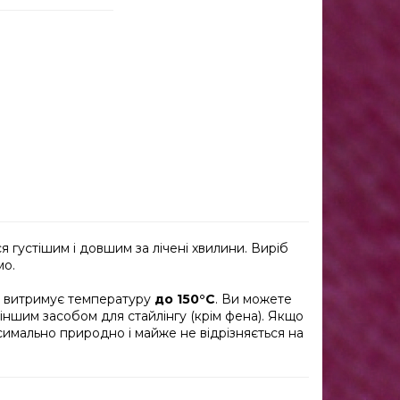
 густішим і довшим за лічені хвилини. Виріб
мо.
а витримує температуру
до 150°C
. Ви можете
ншим засобом для стайлінгу (крім фена). Якщо
симально природно і майже не відрізняється на