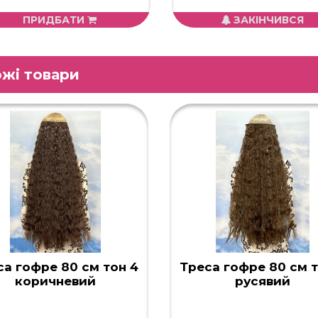
ПРИДБАТИ
ЗАКІНЧИВСЯ
жі товари
са гофре 80 см тон 4
Треса гофре 80 см т
коричневий
русявий