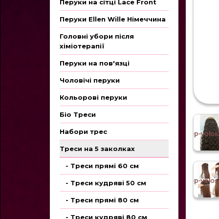
Перуки на сітці Lace Front
Перуки Ellen Wille Німеччина
Головні убори після
хіміотерапії
Перуки на пов'язці
Чоловічі перуки
Кольорові перуки
Біо Треси
Набори трес
Треси на 5 заколках
- Треси прямі 60 см
- Треси кудряві 50 см
- Треси прямі 80 см
- Треси кудряві 80 см