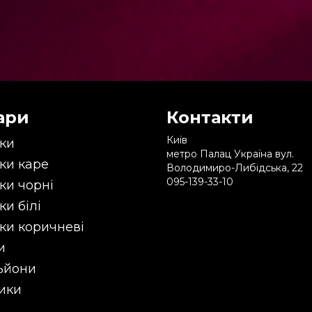
ари
Контакти
Київ
ки
метро Палац Україна вул.
ки каре
Володимиро-Либідська, 22
095-139-33-10
ки чорні
ки білі
ки коричневі
и
ьйони
ики