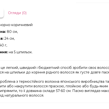
Огляди (0)
чорно-коричневий
на:
80 см,
а:
24 см,
40 г,
ння:
на 5 шпильок.
 це легкий, швидкий і бюджетний спосіб зробити своє волосся
ся на шпильки до коріння рідного волосся як густе довге пас
зроблена з термостійкого волокна японського виробництва т
ити або накрутити волосся праскою, плойкою або будь-яким і
ипрямити, то її довжина складе 57-60 см. Пасмо виглядаэ мак
ід натурального волосся.