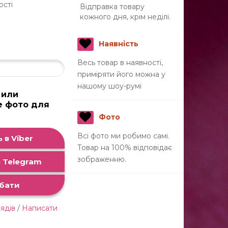
ості
Відправка товару
кожного дня, крім неділі.
Наявність
Весь товар в наявності,
приміряти його можна у
нашому шоу-румі
 или
е фото для
а
Фото
Всі фото ми робимо самі.
 в Viber
Товар на 100% відповідає
зображенню.
 Telegram
бати
лядів
/
Написати