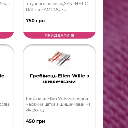
й час
штучного волосся,SYNTHETIC
HAIR SHAMPOO - ..
750 грн
ПРИДБАТИ
le
Гребінець Ellen Wille з
шишечками
Гребінець Ellen Wille,3-х рядна
ссям.
масажна щітка з шишечками на
кінцях, щ..
450 грн