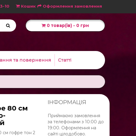
3-10
Кошик
Оформлення замовлення
0 товар(ів) - 0 грн
ання та повернення
Статті
ІНФОРМАЦІЯ
е 80 см
о-
Приймаємо замовлення
ий
за телефонами з 10:00 до
19:00. Оформлення на
0 см гофре тон 2
сайті цілодобово.