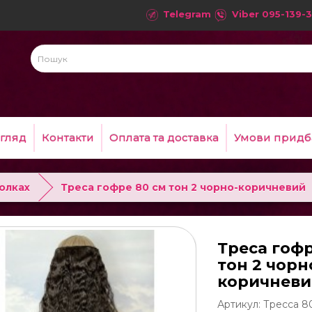
Telegram
Viber
095-139-3
гляд
Контакти
Оплата та доставка
Умови придб
колках
Треса гофре 80 см тон 2 чорно-коричневий
Треса гофр
тон 2 чорн
коричнев
Артикул: Тресса 8