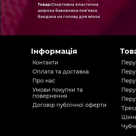
Товар:
Спортивна еластична
широка бавовняна пов’язка
бандана на голову для жінок
Інформація
Тов
Контакти
Перу
Оплата та доставка
Перу
Про нас
Перу
Умови покупки та
Перу
повернення
Перу
Договір публічної оферти
Трес
Шин
Чубч