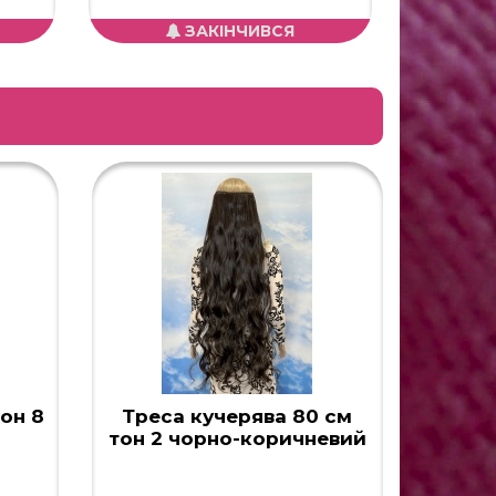
ЗАКІНЧИВСЯ
он 8
Треса кучерява 80 см
Трес
тон 2 чорно-коричневий
то