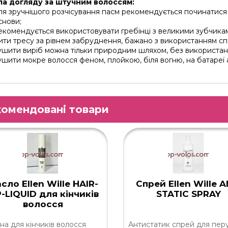
а догляду за штучним волоссям:
ля зручнішого розчісування пасм рекомендується починатися з
снови;
екомендується використовувати гребінці з великими зубчикам
ити тресу за рівнем забруднення, бажано з використанням с
ушити виріб можна тільки природним шляхом, без використанн
ушити мокре волосся феном, плойкою, біля вогню, на батареї а
омендовані товари
сло Ellen Wille HAIR-
Спрей Ellen Wille A
P-LIQUID для кінчиків
STATIC SPRAY
волосся
на для кінчиків волосся
Антистатик спрей для перу