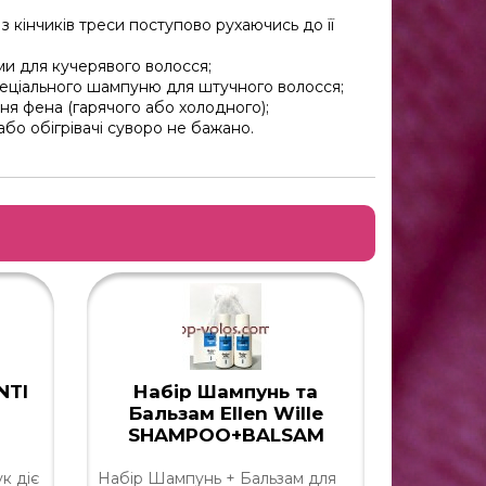
 кінчиків треси поступово рухаючись до її
и для кучерявого волосся;
пеціального шампуню для штучного волосся;
я фена (гарячого або холодного);
бо обігрівачі суворо не бажано.
NTI
Набір Шампунь та
Бальзам Ellen Wille
SHAMPOO+BALSAM
к діє
Набір Шампунь + Бальзам для