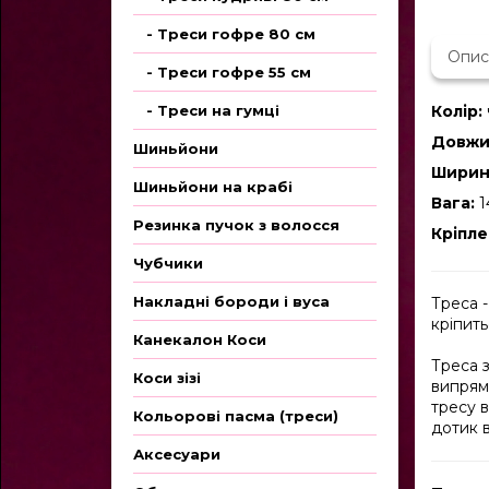
- Треси гофре 80 см
Опис
- Треси гофре 55 см
- Треси на гумці
Колір:
Довжи
Шиньйони
Ширин
Шиньйони на крабі
Вага:
1
Резинка пучок з волосся
Кріпле
Чубчики
Накладні бороди і вуса
Треса -
кріпить
Канекалон Коси
Треса 
Коси зізі
випрям
тресу в
Кольорові пасма (треси)
дотик в
Аксесуари