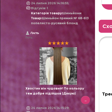
24 липня 2026 14:16:55;
Відгуків: 1
Категорія товару:
Шиньйони
Товар:
Шиньйон прямий № 68-613
попелясто-русявий блонд
Схо
Гость
Гість.
Хвостик він чудовий! По кольору
теж добре підійшов )Дякую)
Тре
→
24 липня 2026 14:15:29;