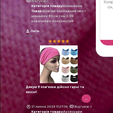
Відгуків: 1
Колі
Категорія товару:
Шиньйони
см,
Товар:
Довгий накладний хвіст
шиньйон 82 см тон 2-30
коричнево-золотистий
Гость
Гість.
Дякую ❣️ пов'язки дійсно гарні та
якісні!
→
21 липня 2026 11:27:16;
Відгуків: 1
Категорія товару:
Аксесуари