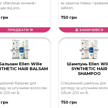
о обволікає кінчиків і
як захисна плівка і тривали
щає від роз..
забезп..
 грн
750 грн
ПРИДБАТИ
ЗАКІНЧИВСЯ
Бальзам Ellen Wille
Шампунь Ellen Wil
NTHETIC HAIR BALSAM
SYNTHETIC HAIR
SHAMPOO
іальний бальзам для
Спеціальний шампунь для
яду за штучними волоссям.
догляду за штучними воло
г 200 мл В..
Обсяг 200 мл В..
 грн
750 грн