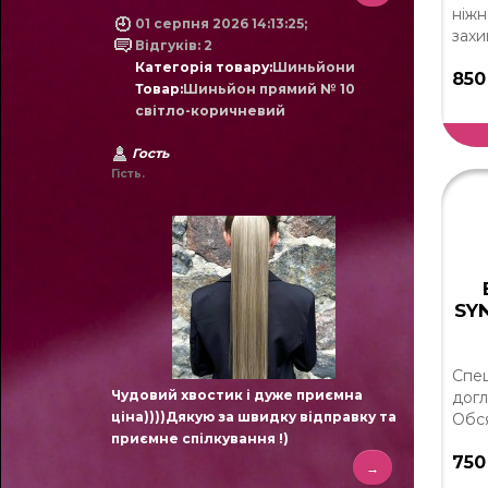
ніжн
01 серпня 2026 14:13:25;
захи
Відгуків: 2
Категорія товару:
Шиньйони
850
Товар:
Шиньйон прямий № 10
світло-коричневий
Гость
Гість.
SY
Спец
Чудовий хвостик і дуже приємна
догл
ціна))))Дякую за швидку відправку та
Обся
приємне спілкування !)
750
→