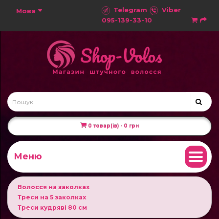
Telegram
Viber
Мова
095-139-33-10
0 товар(ів) - 0 грн
Меню
Волосся на заколках
Треси на 5 заколках
Треси кудряві 80 см