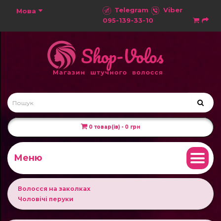
Telegram
Viber
Мова
095-139-33-10
0 товар(ів) - 0 грн
Меню
Волосся на заколках
Чоловічі перуки