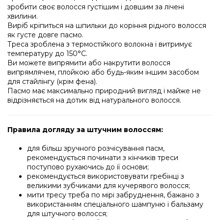
зробити своє волосся густішим і довшим за лічені
хвилини.
Виріб кріпиться на шпильки до коріння рідного волосся
як густе довге пасмо.
Треса зроблена з термостійкого волокна і витримує
температуру до 150°C.
Ви можете випрямити або накрутити волосся
випрямлячем, плойкою або будь-яким іншим засобом
для стайлінгу (крім фена).
Пасмо має максимально природний вигляд і майже не
відрізняється на дотик від натурального волосся.
Правила догляду за штучним волоссям:
для більш зручного розчісування пасм,
рекомендується починати з кінчиків треси
поступово рухаючись до її основи;
рекомендується використовувати гребінці з
великими зубчиками для кучерявого волосся;
мити тресу треба по мірі забруднення, бажано з
використанням спеціального шампуню і бальзаму
для штучного волосся;