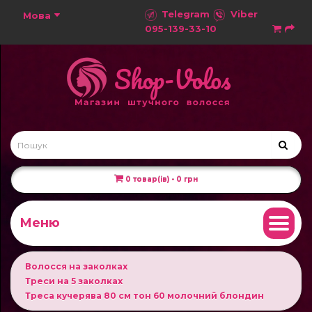
Telegram
Viber
Мова
095-139-33-10
0 товар(ів) - 0 грн
Меню
Волосся на заколках
Треси на 5 заколках
Треса кучерява 80 см тон 60 молочний блондин