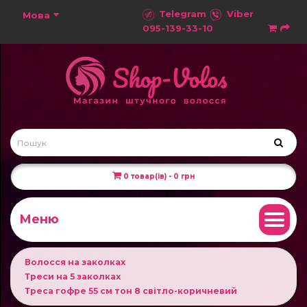
Telegram
Viber
Мова
095-139-33-10
0 товар(ів) - 0 грн
Меню
Волосся на заколках
Треси на 5 заколках
Треса гофре 55 см тон 8 світло-коричневий