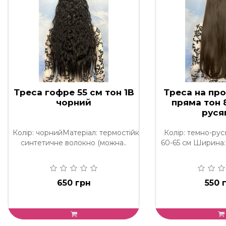
Треса гофре 55 см тон 1B
Треса на про
чорний
пряма тон 
руся
Колір: чорнийМатеріал: термостійке
Колір: темно-ру
синтетичне волокно (можна..
60-65 см Ширина: 
650 грн
550 