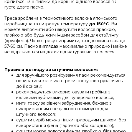
кріпиться на шпильки до коріння рідного волосся як
густе довге пасмо.
Треса зроблена з термостійкого волокна японського
виробництва та витримує температуру
до 150°C
. Ви
можете випрямити або накрутити волосся праскою,
плойкою або будь-яким іншим засобом для стайлінгу
(крім фена). Якщо тресу випрямити, то її довжина складе
57-60 см. Пасмо виглядаэ максимально природно і майже
не відрізняється на дотик від натурального волосся.
Правила догляду за штучним волоссям:
для зручнішого розчісування пасм рекомендується
починатися з кінчиків треси поступово рухаючись
до її основи;
рекомендується використовувати гребінці з
великими зубчиками для кучерявого волосся;
мити тресу за рівнем забруднення, бажано з
використанням спеціального шампуню для
штучного волосся;
сушити виріб можна тільки природним шляхом, без
використання фена (гарячого або холодного);
сушити мокре волосся феном, плойкою, біля вогню,