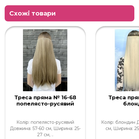
Схожі товари
Треса пряма № 16-68
Треса пря
попелясто-русявий
блон
Колір: попелясто-русявий
Колір: блондин 
Довжина: 57-60 см, Ширина: 25-
см, Ширина: 25-
27 см, ..