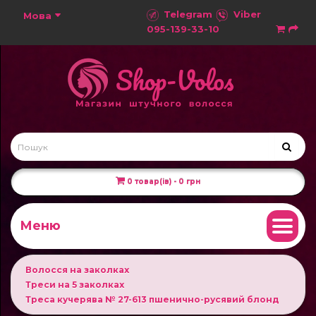
Telegram
Viber
Мова
095-139-33-10
0 товар(ів) - 0 грн
Меню
Волосся на заколках
Треси на 5 заколках
Треса кучерява № 27-613 пшенично-русявий блонд