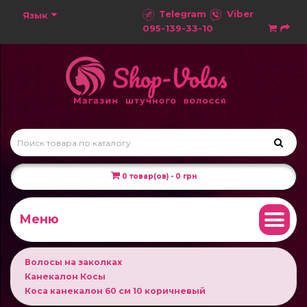
Telegram
Viber
Язык
095-139-33-10
0 товар(ов) - 0 грн
Меню
Волосы на заколках
Канекалон Косы
Коса канекалон 60 см 10 коричневый