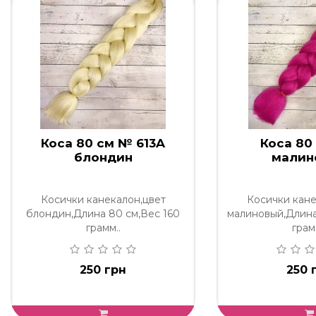
Коса 80 см № 613A
Коса 80
блондин
малин
Косички канекалон,цвет
Косички кане
блондин,Длина 80 см,Вес 160
малиновый,Длина
грамм..
грам
250 грн
250 