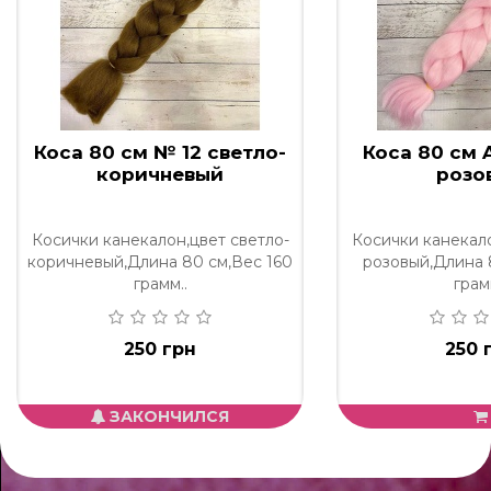
Коса 80 см № 12 светло-
Коса 80 см 
коричневый
розо
Косички канекалон,цвет светло-
Косички канекало
коричневый,Длина 80 см,Вес 160
розовый,Длина 
грамм..
грам
250 грн
250 
ЗАКОНЧИЛСЯ