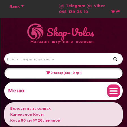
Telegram
Viber
Язык
095-139-33-10
0 товар(ов) - 0 грн
Меню
Волосы на заколках
Канекалон Косы
Коса 80 см № 26 льняной