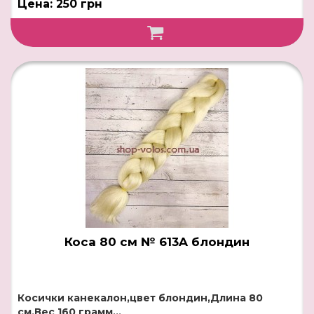
Цена: 250 грн
Коса 80 см № 613A блондин
Косички канекалон,цвет блондин,Длина 80
см,Вес 160 грамм...