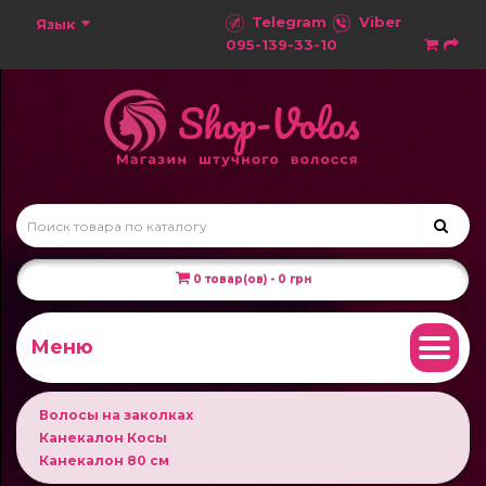
Telegram
Viber
Язык
095-139-33-10
0 товар(ов) - 0 грн
Меню
Волосы на заколках
Канекалон Косы
Канекалон 80 см