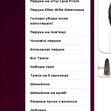
Перуки на сітці Lace Front
Перуки Ellen Wille Німеччина
Головні убори після
хіміотерапії
Перуки на пов'язці
Чоловічі перуки
Кольорові перуки
Біо Треси
Набори трес
Треси на 5 заколках
Шиньйони
Шиньйони на крабі
Резинка пучок з волосся
Чубчики