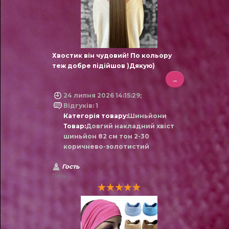
Хвостик він чудовий! По кольору
теж добре підійшов )Дякую)
→
24 липня 2026 14:15:29;
Відгуків: 1
Категорія товару:
Шиньйони
Товар:
Довгий накладний хвіст
шиньйон 82 см тон 2-30
коричнево-золотистий
Гость
Гість.