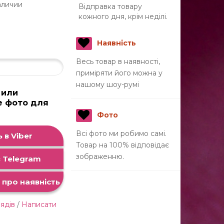
аличии
Відправка товару
кожного дня, крім неділі.
Наявність
Весь товар в наявності,
приміряти його можна у
нашому шоу-румі
 или
е фото для
а
Фото
Всі фото ми робимо самі.
 в Viber
Товар на 100% відповідає
зображенню.
 Telegram
про наявність
лядів
/
Написати