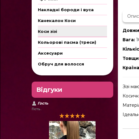
Накладні бороди і вуса
Опис
Канекалон Коси
Довжи
Коси зізі
Вага:
1
Кольорові пасма (треси)
Кількі
Аксесуари
Товщи
Обруч для волосся
Країн
Зізі ма
Відгуки
Косичк
Гость
Матеріа
Гість.
Ідеальн