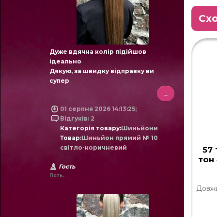
Схо
Дуже вдячна колір підійшов
ідеально
Дякую, за швидку відправку ви
супер
→
01 серпня 2026 14:13:25;
Відгуків: 2
Категорія товару:
Шиньйони
Товар:
Шиньйон прямий № 10
світло-коричневий
57 
тон
Гость
Гість.
Довжин