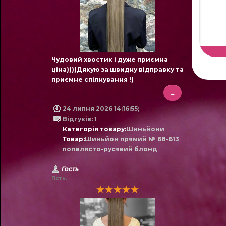
Чудовий хвостик і дуже приємна
ціна))))Дякую за швидку відправку та
приємне спілкування !)
→
24 липня 2026 14:16:55;
Відгуків: 1
Категорія товару:
Шиньйони
Товар:
Шиньйон прямий № 68-613
попелясто-русявий блонд
Гость
Гість.