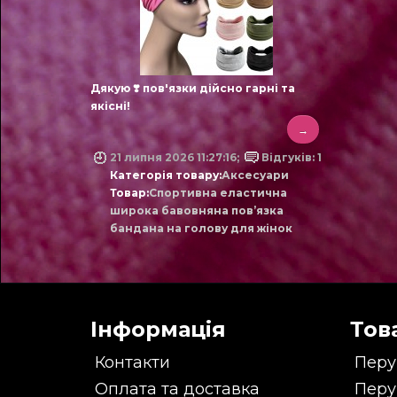
Дякую ❣️ пов'язки дійсно гарні та
якісні!
→
21 липня 2026 11:27:16;
Відгуків: 1
Категорія товару:
Аксесуари
Товар:
Спортивна еластична
широка бавовняна пов’язка
бандана на голову для жінок
Інформація
Тов
Контакти
Перу
Оплата та доставка
Перу