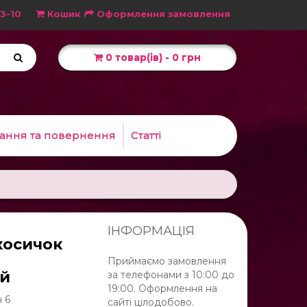
3-10
Кошик
Оформлення замовлення
0 товар(ів) - 0 грн
ання та повернення
Статті
ІНФОРМАЦІЯ
косичок
Приймаємо замовлення
ий
за телефонами з 10:00 до
19:00. Оформлення на
н 6
сайті цілодобово.