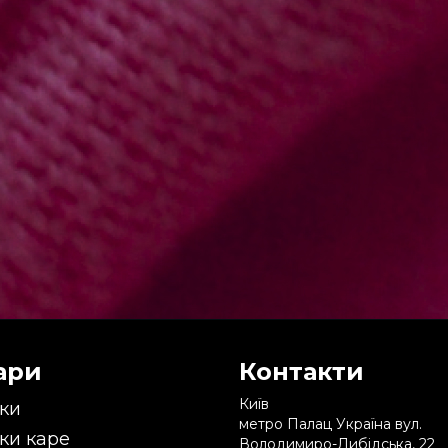
ари
Контакти
Київ
ки
метро Палац Україна вул.
ки каре
Володимиро-Либідська, 22