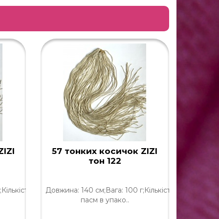
ZIZI
57 тонких косичок ZIZI
57 то
тон 122
Кількість
Довжина: 140 см;Вага: 100 г;Кількість
Довжина:
пасм в упако..