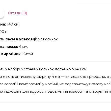
Огляди (0)
на:
140 см;
00 г;
сть пасм в упаковці:
57 косичок;
на пасма:
4 мм;
а виробник
: Китай
ють у наборі 57 тонких косичок довжиною 140 см
и мають оптимальну ширину 4 мм — виглядають природно, акур
л легкий і комфортний у носінні, не перевантажує голову наві
о підходять для афрокіс, подовження волосся та створення я