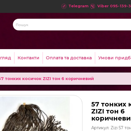
Telegram
Viber
095-139-3
гляд
Контакти
Оплата та доставка
Умови придб
57 тонких косичок ZIZI тон 6 коричневий
57 тонких 
ZIZI тон 6
коричнев
Артикул: Zizi 57 то