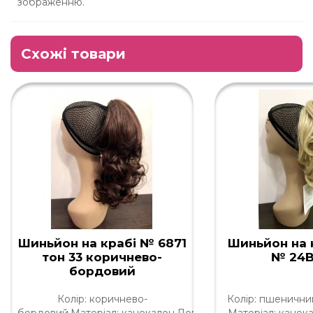
зображенню.
Схожі товари
Шиньйон на крабі № 6871
Шиньйон на 
тон 33 коричнево-
№ 24B
бордовий
Колір: коричнево-
Колір: пшенични