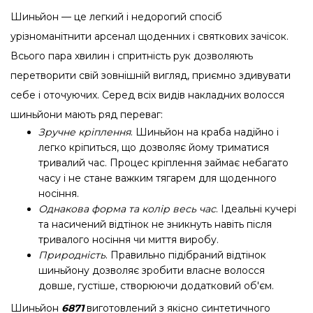
Шиньйон — це легкий і недорогий спосіб
урізноманітнити арсенал щоденних і святкових зачісок.
Всього пара хвилин і спритність рук дозволяють
перетворити свій зовнішній вигляд, приємно здивувати
себе і оточуючих. Серед всіх видів накладних волосся
шиньйони мають ряд переваг:
Зручне кріплення
. Шиньйон на краба надійно і
легко кріпиться, що дозволяє йому триматися
тривалий час. Процес кріплення займає небагато
часу і не стане важким тягарем для щоденного
носіння.
Однакова форма та колір весь час
. Ідеальні кучері
та насичений відтінок не зникнуть навіть після
тривалого носіння чи миття виробу.
Природність
. Правильно підібраний відтінок
шиньйону дозволяє зробити власне волосся
довше, густіше, створюючи додатковий об'єм.
Шиньйон
6871
виготовлений з якісно синтетичного