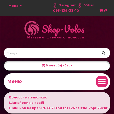
Telegram
Viber
Мова
095-139-33-10
0 товар(ів) - 0 грн
Меню
Волосся на заколках
Шиньйони на крабі
Шиньйон на крабі № 6871 тон 12TT26 світло-коричневий 