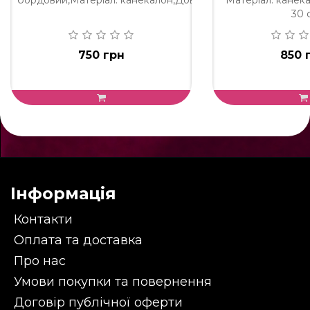
бордовий,Матеріал: канекалон,Довжина: ..
Матеріал: канек
30 с
750 грн
850 
Інформація
Контакти
Оплата та доставка
Про нас
Умови покупки та повернення
Договір публічної оферти