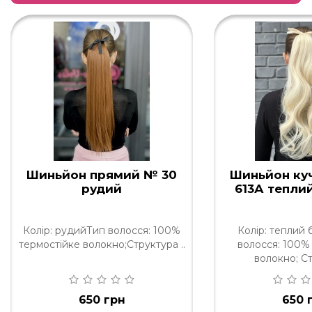
Шиньйон прямий № 30
Шиньйон ку
рудий
613А тепли
Колір: рудийТип волосся: 100%
Колір: теплий
термостійке волокно;Структура ..
волосся: 100%
волокно; Ст
650 грн
650 