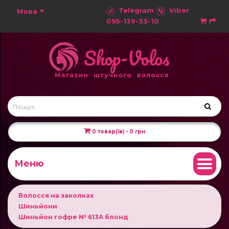
Telegram
Viber
Мова
095-139-33-10
0 товар(ів) - 0 грн
Меню
Волосся на заколках
Шиньйони
Шиньйон гофре № 613A блонд