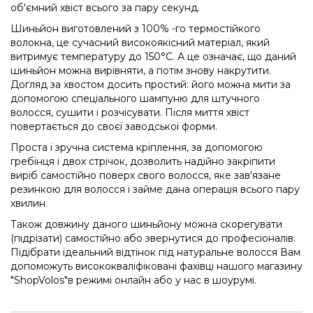
об'ємний хвіст всього за пару секунд.
Шиньйон виготовлений з 100% -го термостійкого
волокна, це сучасний високоякісний матеріал, який
витримує температуру до 150°C. А це означає, що даний
шиньйон можна вирівняти, а потім знову накрутити.
Догляд за хвостом досить простий: його можна мити за
допомогою спеціального шампуню для штучного
волосся, сушити і розчісувати. Після миття хвіст
повертається до своєї заводської форми.
Проста і зручна система кріплення, за допомогою
гребінця і двох стрічок, дозволить надійно закріпити
виріб самостійно поверх свого волосся, яке зав'язане
резинкою для волосся і займе дана операція всього пару
хвилин.
Також довжину даного шиньйону можна скорегувати
(підрізати) самостійно або звернутися до професіоналів.
Підібрати ідеальний відтінок під натуральне волосся Вам
допоможуть висококваліфіковані фахівці нашого магазину
"ShopVolos"в режимі онлайн або у нас в шоурумі.