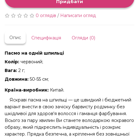
Придбати
0 оглядів
/
Написати огляд
Опис
Специфікація
Огляди (0)
Пасмо на одній шпильці
Колір:
червоний;
Вага:
2 г;
Довжина:
50-55 см;
Країна-виробник:
Китай.
Яскраві пасма на шпильці — це швидкий і бюджетний
варіант внести в свою зачіску барвисту родзинку без
шкідливої ​​для здоров'я волосся і гаманця фарбування.
Всього за пару хвилин Ви станете володаркою яскравого
образу, який підкреслить індивідуальність і розкриє
характер. Прядка безпечна, а кріплення без зовнішньої