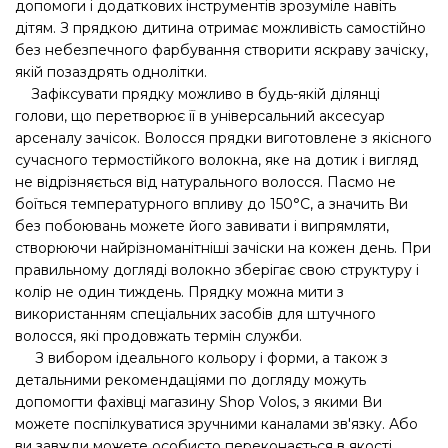
допомоги і додаткових інструментів зрозуміле навіть
дітям. З прядкою дитина отримає можливість самостійно
без небезпечного фарбування створити яскраву зачіску,
якій позаздрять однолітки.
Зафіксувати прядку можливо в будь-якій ділянці
голови, що перетворює її в універсальний аксесуар
арсеналу зачісок. Волосся прядки виготовлене з якісного
сучасного термостійкого волокна, яке на дотик і вигляд
не відрізняється від натурального волосся. Пасмо не
боїться температурного впливу до 150°C, а значить Ви
без побоювань можете його завивати і випрямляти,
створюючи найрізноманітніші зачіски на кожен день. При
правильному догляді волокно зберігає свою структуру і
колір не один тиждень. Прядку можна мити з
використанням спеціальних засобів для штучного
волосся, які продовжать термін служби.
З вибором ідеального кольору і форми, а також з
детальними рекомендаціями по догляду можуть
допомогти фахівці магазину Shop Volos, з якими Ви
можете поспілкуватися зручними каналами зв'язку. Або
ви завжди можете особисто переконається в якості