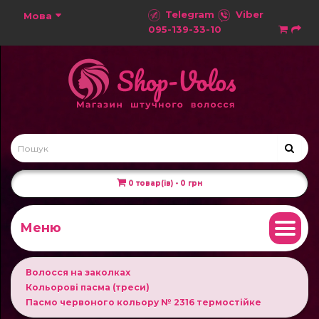
Telegram
Viber
Мова
095-139-33-10
0 товар(ів) - 0 грн
Меню
Волосся на заколках
Кольорові пасма (треси)
Пасмо червоного кольору № 2316 термостійке