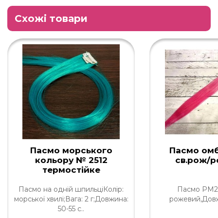
Схожі товари
Пасмо морського
Пасмо ом
кольору № 2512
св.рож/
термостійке
Пасмо на одній шпильціКолір:
Пасмо PM26
морської хвилі;Вага: 2 г;Довжина:
рожевий,Довж
50-55 с..