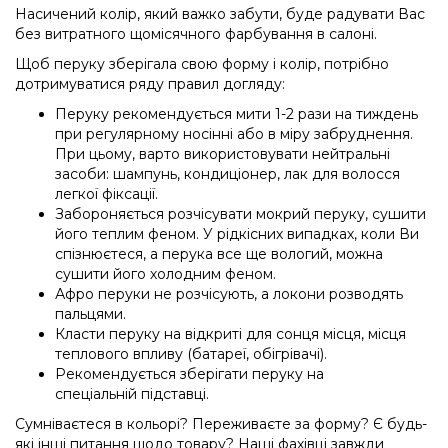
Насичений колір, який важко забути, буде радувати Вас
без витратного щомісячного фарбування в салоні.
Щоб перуку зберігала свою форму і колір, потрібно
дотримуватися ряду правил догляду:
Перуку рекомендується мити 1-2 рази на тиждень
при регулярному носінні або в міру забруднення.
При цьому, варто використовувати нейтральні
засоби: шампунь, кондиціонер, лак для волосся
легкої фіксації.
Забороняється розчісувати мокрий перуку, сушити
його теплим феном. У рідкісних випадках, коли Ви
спізнюєтеся, а перука все ще вологий, можна
сушити його холодним феном.
Афро перуки не розчісують, а локони розводять
пальцями.
Класти перуку на відкриті для сонця місця, місця
теплового впливу (батареї, обігрівачі).
Рекомендується зберігати перуку на
спеціальній підставці.
Сумніваєтеся в кольорі? Переживаєте за форму? Є будь-
які інші питання щодо товару? Наші фахівці завжди