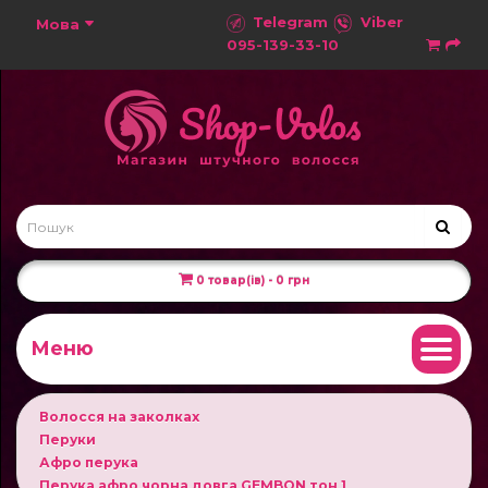
Telegram
Viber
Мова
095-139-33-10
0 товар(ів) - 0 грн
Меню
Волосся на заколках
Перуки
Афро перука
Перука афро чорна довга GEMBON тон 1