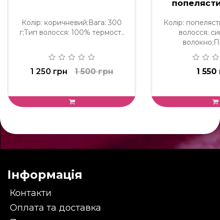
попеляст
Колір: коричневий;Вага: 300
Колір: попеляс
г;Тип волосся: 100% термост..
волосся: с
волокно;Пр
1 250 грн
1 500 грн
1 550
Інформація
Контакти
Оплата та доставка