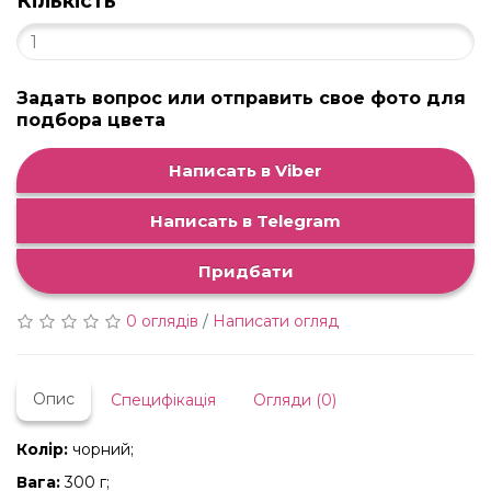
Кількість
Задать вопрос или отправить свое фото для
подбора цвета
Написать в Viber
Написать в Telegram
Придбати
0 оглядів
/
Написати огляд
Опис
Специфікація
Огляди (0)
Колір:
чорний;
Вага:
300 г;