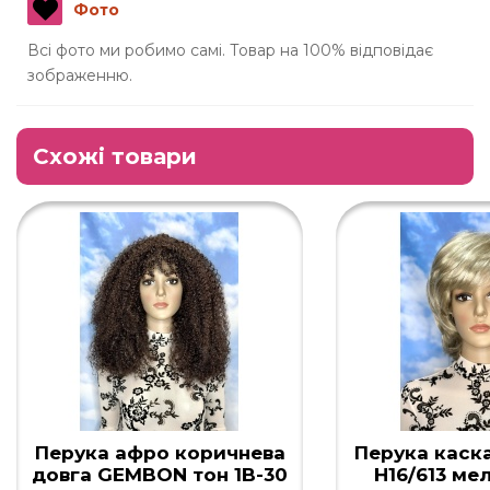
Фото
Всі фото ми робимо самі. Товар на 100% відповідає
зображенню.
Схожі товари
Перука афро коричнева
Перука каска
довга GEMBON тон 1B-30
H16/613 ме