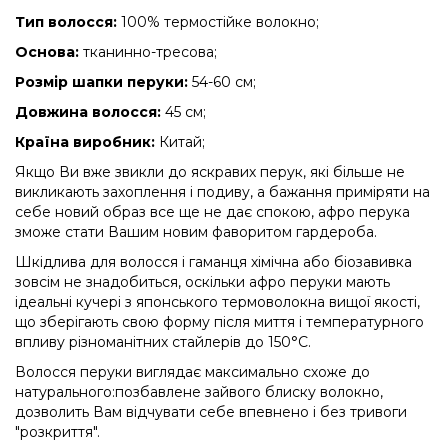
Тип волосся:
100% термостійке волокно;
Основа:
тканинно-тресова;
Розмір шапки перуки:
54-60 см;
Довжина волосся:
45 см;
Країна виробник:
Китай;
Якщо Ви вже звикли до яскравих перук, які більше не
викликають захоплення і подиву, а бажання приміряти на
себе новий образ все ще не дає спокою, афро перука
зможе стати Вашим новим фаворитом гардероба.
Шкідлива для волосся і гаманця хімічна або біозавивка
зовсім не знадобиться, оскільки афро перуки мають
ідеальні кучері з японського термоволокна вищої якості,
що зберігають свою форму після миття і температурного
впливу різноманітних стайлерів до 150°C.
Волосся перуки виглядає максимально схоже до
натурального:позбавлене зайвого блиску волокно,
дозволить Вам відчувати себе впевнено і без тривоги
"розкриття".