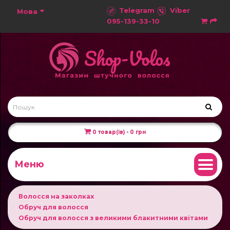
Telegram
Viber
Мова
095-139-33-10
0 товар(ів) - 0 грн
Меню
Волосся на заколках
Обруч для волосся
Обруч для волосся з великими блакитними квітами