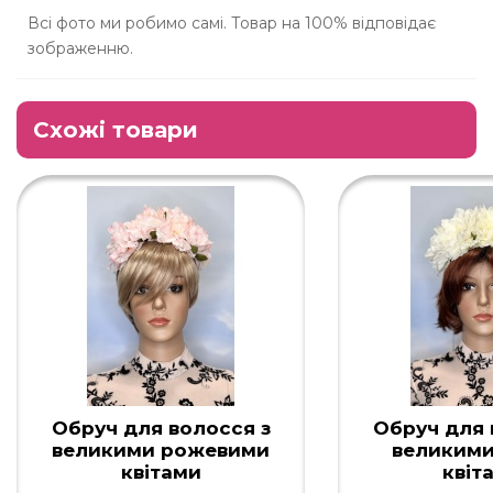
Всі фото ми робимо самі. Товар на 100% відповідає
зображенню.
Схожі товари
Обруч для волосся з
Обруч для 
великими рожевими
великими
квітами
квіт