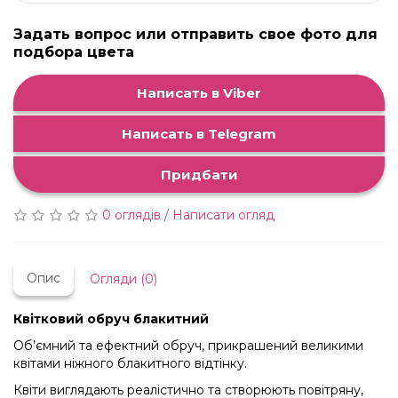
Задать вопрос или отправить свое фото для
подбора цвета
Написать в Viber
Написать в Telegram
Придбати
0 оглядів
/
Написати огляд
Опис
Огляди (0)
Квітковий обруч блакитний
Об’ємний та ефектний обруч, прикрашений великими
квітами ніжного блакитного відтінку.
Квіти виглядають реалістично та створюють повітряну,