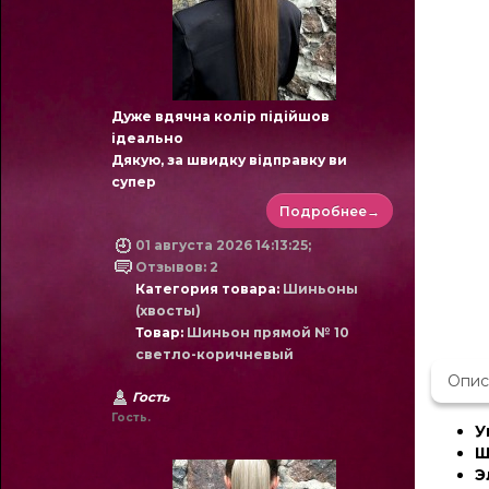
Дуже вдячна колір підійшов
ідеально
Дякую, за швидку відправку ви
супер
Подробнее→
01 августа 2026 14:13:25;
Отзывов: 2
Категория товара:
Шиньоны
(хвосты)
Товар:
Шиньон прямой № 10
светло-коричневый
Опис
Гость
Гость.
У
Ш
Э