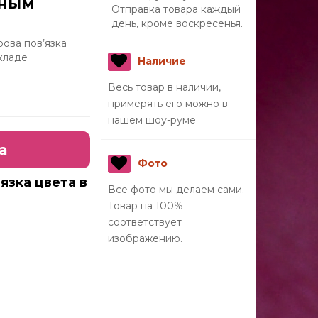
тным
Отправка товара каждый
день, кроме воскресенья.
рова пов’язка
кладе
Наличие
Весь товар в наличии,
примерять его можно в
нашем шоу-руме
а
Фото
язка цвета в
Все фото мы делаем сами.
Товар на 100%
соответствует
изображению.