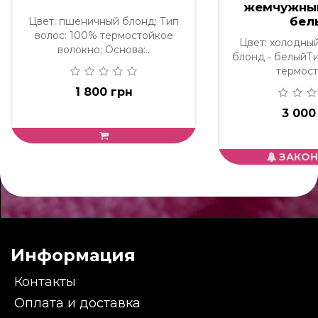
жемчужный
бел
Цвет: пшеничный блонд; Тип
волос: 100% термостойкое
Цвет: холодны
волокно; Основа:..
блонд - белыйТи
термост
1 800 грн
3 000
ЗАКОН
Информация
Контакты
Оплата и доставка