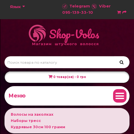
Telegram
Viber
Язык
095-139-33-10
0 товар(ов) - 0 грн
Меню
Волосы на заколках
Наборы тресс
Кудрявые 30см 100 грамм