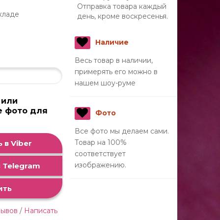
Отправка товара каждый
кладе
день, кроме воскресенья.
Наличие
Весь товар в наличии,
примерять его можно в
нашем шоу-руме
 или
е фото для
Фото
а
Все фото мы делаем сами.
Товар на 100%
 в Viber
соответствует
изображению.
 Telegram
ить
зывов
/
Написать