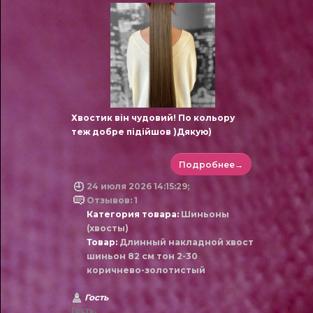
Хвостик він чудовий! По кольору
теж добре підійшов )Дякую)
Подробнее→
24 июля 2026 14:15:29;
Отзывов: 1
Категория товара:
Шиньоны
(хвосты)
Товар:
Длинный накладной хвост
шиньон 82 см тон 2-30
коричнево-золотистый
Гость
Гость.