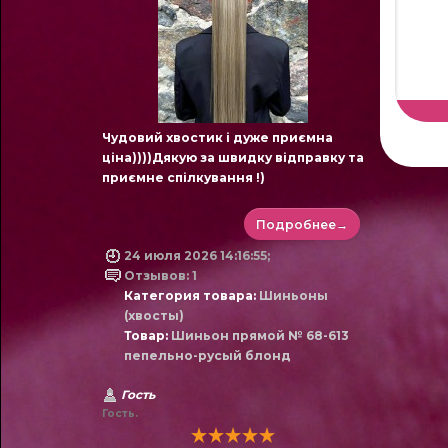
Чудовий хвостик і дуже приємна
ціна))))Дякую за швидку відправку та
приємне спілкування !)
Подробнее→
24 июля 2026 14:16:55;
Отзывов: 1
Категория товара:
Шиньоны
(хвосты)
Товар:
Шиньон прямой № 68-613
пепельно-русый блонд
Гость
Гость.