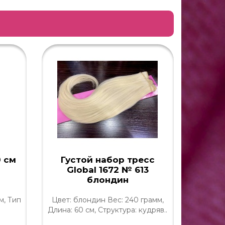
0 см
Густой набор тресс
Гус
Global 1672 № 613
Globa
блондин
м, Тип
Цвет: блондин Вес: 240 грамм,
Цвет: 
Длина: 60 см, Структура: кудряв..
240 