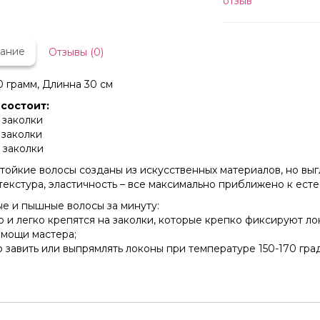
отзыв
ание
Отзывы (0)
0 грамм, Длинна 30 см
состоит:
4 заколки
3 заколки
2 заколки
тойкие волосы созданы из искусственных материалов, но выг
 текстура, эластичность – все максимально приближено к ест
е и пышные волосы за минуту:
о и легко крепятся на заколки, которые крепко фиксируют ло
омощи мастера;
 завить или выпрямлять локоны при температуре 150-170 гра