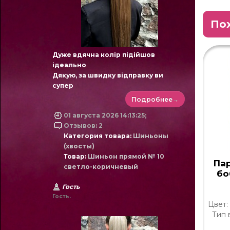
По
Дуже вдячна колір підійшов
ідеально
Дякую, за швидку відправку ви
супер
Подробнее→
01 августа 2026 14:13:25;
Отзывов: 2
Категория товара:
Шиньоны
(хвосты)
Товар:
Шиньон прямой № 10
Па
светло-коричневый
бо
Гость
Гость.
Цвет:
Тип 