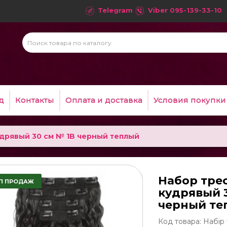
Telegram
Viber
095-139-33-10
д
Контакты
Оплата и доставка
Условия покупки
удрявый 30 см № 1B черный теплый
Набор тре
П ПРОДАЖ
кудрявый 
черный те
Код товара: Набір 