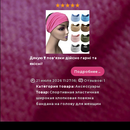
Дякую ❣️ пов'язки дійсно гарні та
якісні!
Подробнее→
21 июля 2026 11:27:16;
Отзывов: 1
Категория товара:
Аксессуары
Товар:
Спортивная эластичная
широкая хлопковая повязка
бандана на голову для женщин