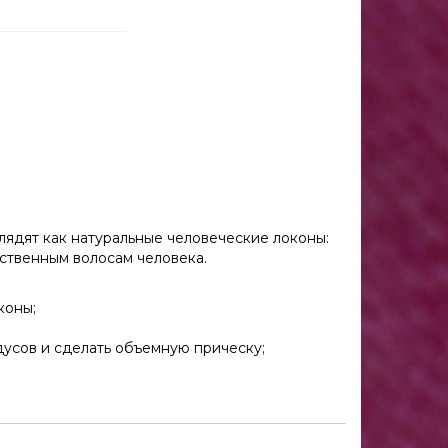
лядят как натуральные человеческие локоны:
ественным волосам человека.
коны;
дусов и сделать объемную прическу;