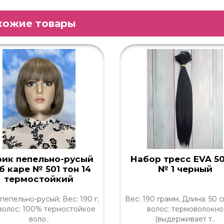
хожие товары
рик пепельно-русый
Набор тресс EVA 5
б каре № 501 тон 14
№ 1 черный
термостойкий
 пепельно-русый; Вес: 190 г;
Вес: 190 грамм, Длина: 50 с
волос: 100% термостойкое
волос: термоволокно
воло..
(выдерживает т..