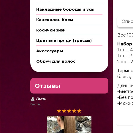
Накладные бороды и усы
Канекалон Косы
Опис
Косички зизи
Вес 10
Цветные пряди (трессы)
Набор 
1 шт - 
Аксессуары
1 шт - 
Обруч для волос
2 шт - 
Термос
блеск,
Отзывы
Длинны
-Быстр
-Без п
Гость
-Можно
Гость.