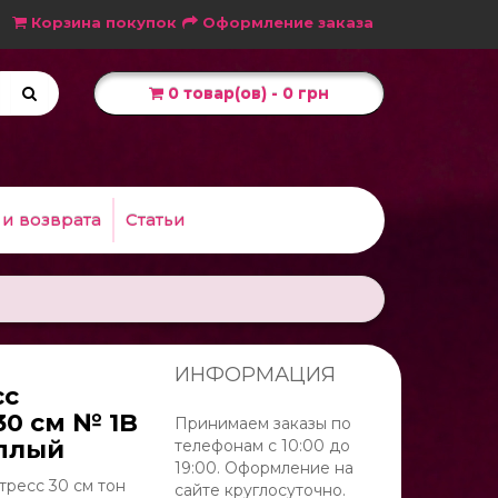
Корзина покупок
Оформление заказа
0 товар(ов) - 0 грн
 и возврата
Статьи
ИНФОРМАЦИЯ
сс
30 см № 1B
Принимаем заказы по
плый
телефонам с 10:00 до
19:00. Оформление на
тресс 30 см тон
сайте круглосуточно.