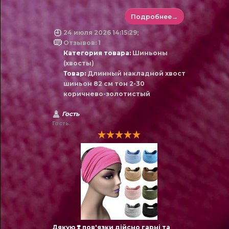
Подробнее→
24 июля 2026 14:15:29;
Отзывов: 1
Категория товара:
Шиньоны
(хвосты)
Товар:
Длинный накладной хвост
шиньон 82 см тон 2-30
коричнево-золотистый
Гость
Гость.
Дякую ❣️ пов'язки дійсно гарні та