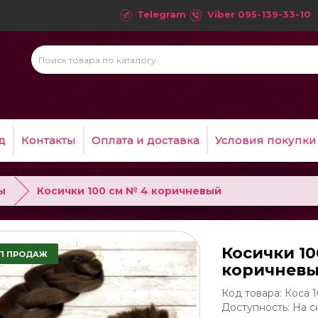
Telegram
Viber
095-139-33-10
д
Контакты
Оплата и доставка
Условия покупки
ы
Косички 100 см № 4 коричневый
Косички 10
П ПРОДАЖ
коричнев
Код товара: Коса 1
Доступность: На с