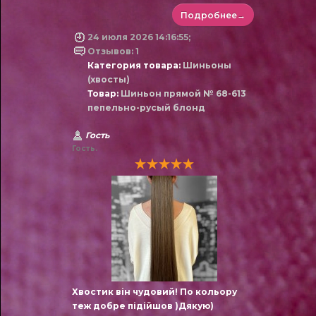
Подробнее→
24 июля 2026 14:16:55;
Отзывов: 1
Категория товара:
Шиньоны
(хвосты)
Товар:
Шиньон прямой № 68-613
пепельно-русый блонд
Гость
Гость.
Хвостик він чудовий! По кольору
теж добре підійшов )Дякую)