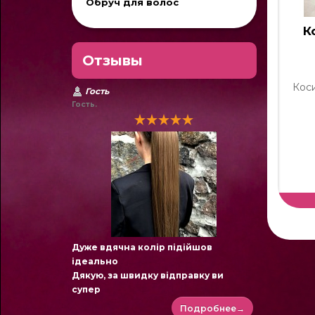
Обруч для волос
К
Отзывы
Кос
Гость
Гость.
Дуже вдячна колір підійшов
ідеально
Дякую, за швидку відправку ви
супер
Подробнее→