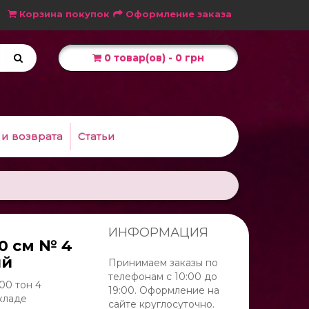
Корзина покупок
Оформление заказа
0 товар(ов) - 0 грн
 и возврата
Статьи
ИНФОРМАЦИЯ
0 см № 4
ый
Принимаем заказы по
телефонам с 10:00 до
00 тон 4
19:00. Оформление на
кладе
сайте круглосуточно.