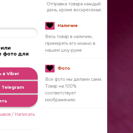
Отправка товара каждый
день, кроме воскресенья.
Наличие
Весь товар в наличии,
примерять его можно в
 или
нашем шоу-руме
е фото для
а
Фото
 в Viber
Все фото мы делаем сами.
Товар на 100%
 Telegram
соответствует
изображению.
ить
зывов
/
Написать