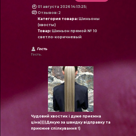
01 августа 2026 14:13:25;
Отзывов: 2
Категория товара:
Шиньоны
(хвосты)
Товар:
Шиньон прямой № 10
светло-коричневый
Гость
Гость.
Чудовий хвостик і дуже приємна
ціна))))Дякую за швидку відправку та
приємне спілкування !)