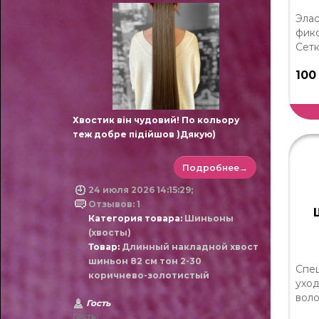
Элас
фикс
Сетк
100
Хвостик він чудовий! По кольору
теж добре підійшов )Дякую)
Подробнее→
24 июля 2026 14:15:29;
Отзывов: 1
Категория товара:
Шиньоны
(хвосты)
Товар:
Длинный накладной хвост
шиньон 82 см тон 2-30
Спе
коричнево-золотистый
уход
воло
Гость
Гость.