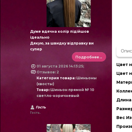
Дуже вдячна колір підійшов
ідеально
Дякую, за швидку відправку ви
супер
Опис
Подробнее→
Цвет н
01 августа 2026 14:13:25;
Отзывов: 2
Цвет н
Категория товара:
Шиньоны
Матер
(хвосты)
Товар:
Шиньон прямой № 10
Колле
светло-коричневый
Длина 
Гость
Размер
Гость.
Вec Из
Произ