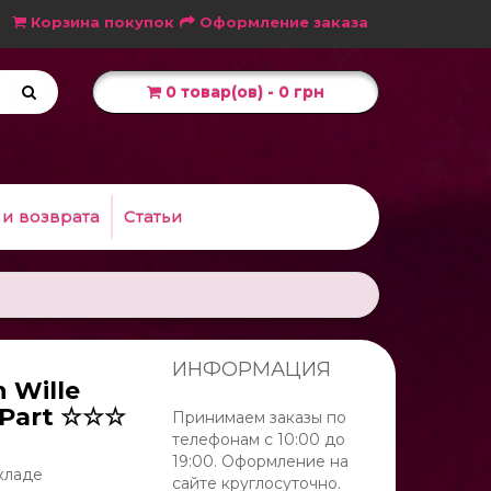
Корзина покупок
Оформление заказа
0 товар(ов) - 0 грн
 и возврата
Статьи
ИНФОРМАЦИЯ
 Wille
 Part ☆☆☆
Принимаем заказы по
телефонам с 10:00 до
19:00. Оформление на
кладе
сайте круглосуточно.