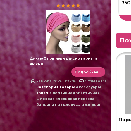
750
По
Дякую ❣️ пов'язки дійсно гарні та
якісні!
Подробнее→
21 июля 2026 11:27:16;
Отзывов: 1
Категория товара:
Аксессуары
Товар:
Спортивная эластичная
широкая хлопковая повязка
бандана на голову для женщин
Пари