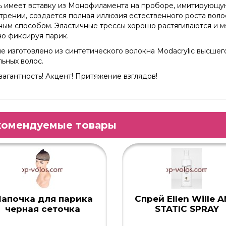
 имеет вставку из Монофиламента на проборе, имитирующую
трении, создается полная иллюзия естественного роста воло
ым способом. Эластичные трессы хорошо растягиваются и м
о фиксируя парик.
е изготовлено из синтетического волокна Modacrylic высшег
льных волос.
вагантность! Акцент! Притяжение взглядов!
комендуемые товары
апочка для парика
Спрей Ellen Wille A
черная сеточка
STATIC SPRAY