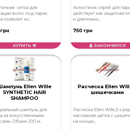
тичная сетка для
Антистатик спрей для пар
ации волос под парик.
действует как защитная п
а позволит ис..
и длительно..
 грн
750 грн
КУПИТЬ
ЗАКОНЧИЛСЯ
Шампунь Ellen Wille
Расческа Ellen Will
SYNTHETIC HAIR
шишечками
SHAMPOO
циальный шампунь для
Расческа Ellen Wille,3-х ря
а за искусственными
массажная щётка с шишеч
сами. Объем 200 м..
на концах,..