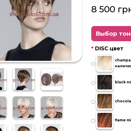
8 500 гр
Выбор тон
DISC цвет
champa
наличи
black п
chocola
flame m