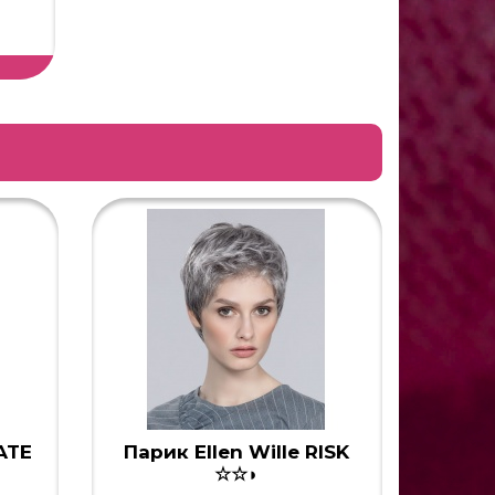
ATE
Парик Ellen Wille RISK
Парик
☆☆◗