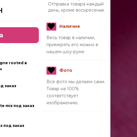
Отправка товара каждый
н
день, кроме воскресенья.
Наличие
а
Весь товар в наличии,
примерять его можно в
нашем шоу-руме
gne rooted в
и
Фото
Все фото мы делаем сами.
од заказ
Товар на 100%
соответствует
изображению.
te mix под заказ
ix под заказ