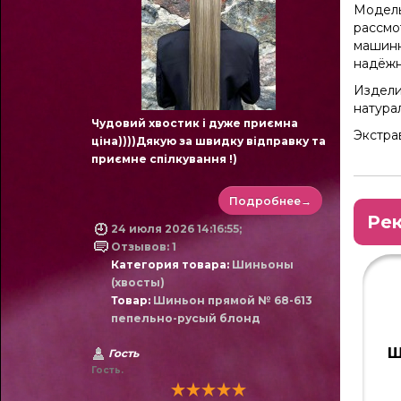
Модель
рассмо
машинн
надёжн
Издели
натура
Чудовий хвостик і дуже приємна
Экстра
ціна))))Дякую за швидку відправку та
приємне спілкування !)
Подробнее→
Ре
24 июля 2026 14:16:55;
Отзывов: 1
Категория товара:
Шиньоны
(хвосты)
Товар:
Шиньон прямой № 68-613
пепельно-русый блонд
Ш
Гость
Гость.