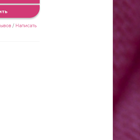
ить
зывов
/
Написать