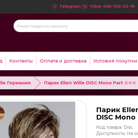
Telegram
Viber
095-139-33-10
д
Контакты
Оплата и доставка
Условия покупки
ille Германия
Парик Ellen Wille DISC Mono Part ☆☆☆
Парик Ellen
DISC Mono
Код товара: Disc
Доступность: На с