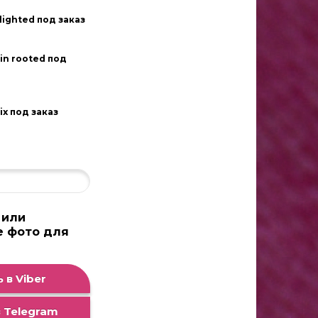
lighted под заказ
in rooted под
ix под заказ
 или
е фото для
а
 в Viber
 Telegram