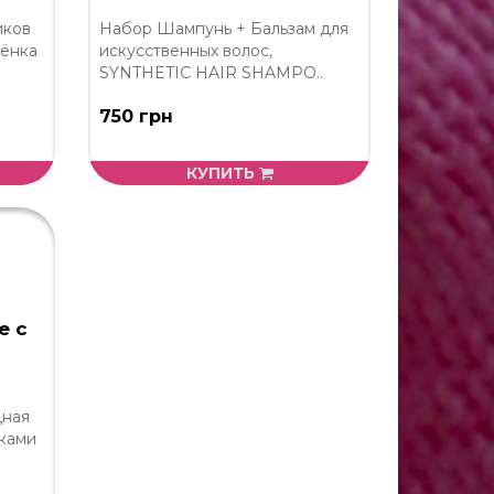
иков
Набор Шампунь + Бальзам для
лёнка
искусственных волос,
SYNTHETIC HAIR SHAMPO..
750 грн
КУПИТЬ
e с
дная
ками