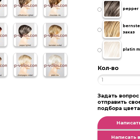
pepper 
bernste
заказ
platin m
Кол-во
Задать вопрос
отправить сво
подбора цвет
Написать
Написать в