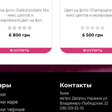
на фото: Darkchocolate Mix
Цвет на фото: Champagne 
- микс цветов и
микс цветов и мелировани
лированиеЦвет на фот..
6 800 грн
6 500 грн
КУПИТЬ
КУПИТЬ
ары
Контакты
Киев
ки
метро Дворец Украина ул.
ки каре
Владимиро-Лыбедская, 22
095-139-33-10
ки черные