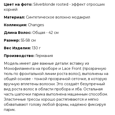
Цвет на фото:
Silverblonde rooted - эффект отросших
корней
Материал:
Синтетическое волокно модакрил
Коллекция:
Changes
Длина Волос:
Общая - 42 см
Размер:
55-58 см
Вec Изделия:
130 г
Производство:
Германия
Модель имеет две важные детали: вставку из
Монофиламента на проборе и Lace Front (прозрачную
тюль по фронтальной линии роста волос), выполнены на
общей основе - тонкой прозрачной сеточке, в которую
вручную вплетены волоски. Это создаёт безупречный
вид роста волос в области пробора и лба. Остальная
часть шапочки парика выполнена машинным способом.
Эластичные трессы хорошо растягиваются и мягко
обхватывают голову любой формы, надёжно фиксируя
парик.