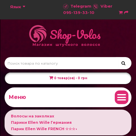
Telegram
Viber
Язык
095-139-33-10
0 товар(ов) - 0 грн
Меню
Волосы на заколках
Парики Ellen Wille Германия
Парик Ellen Wille FRENCH ☆☆☆◗