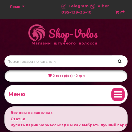
Telegram
Viber
Язык
095-139-33-10
0 товар(ов) - 0 грн
Меню
Волосы на заколках
Статьи
Купить парик Черкассы: где и как выбрать лучший парик