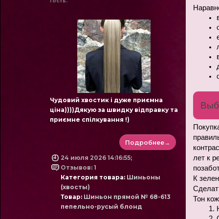
Гость.
Наравне
Чудовий хвостик і дуже приємна
Выб
ціна))))Дякую за швидку відправку та
приємне спілкування !)
Покупка
правиль
Подробнее→
контрас
24 июля 2026 14:16:55;
лет к р
Отзывов: 1
позабот
Категория товара:
Шиньоны
К зелен
(хвосты)
Сделать
Товар:
Шиньон прямой № 68-613
Тон кож
пепельно-русый блонд