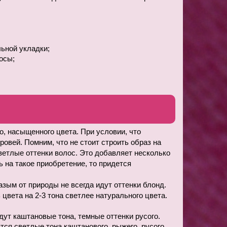
льной укладки;
осы;
, насыщенного цвета. При условии, что 
ровей. Помним, что не стоит строить образ на 
етлые оттенки волос. Это добавляет несколько 
 на такое приобретение, то придется 
зым от природы не всегда идут оттенки блонд. 
вета на 2-3 тона светлее натурального цвета. 
дут каштановые тона, темные оттенки русого.
я светлые тона каштанового, рыжего, русого 