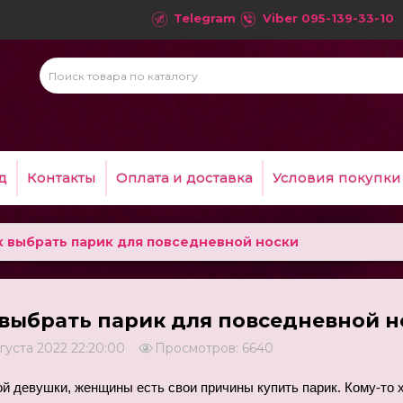
Telegram
Viber
095-139-33-10
д
Контакты
Оплата и доставка
Условия покупки
к выбрать парик для повседневной носки
 выбрать парик для повседневной н
вгуста 2022 22:20:00
Просмотров: 6640
й девушки, женщины есть свои причины купить парик. Кому-то х