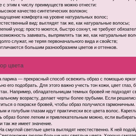
 с этим к числу преимуществ можно отнести:
высокое качество синтетических волокон;
ощущение комфорта на уровне натуральных волос;
естественный вид: выглядят так же, как натуральные волосы;
легкий уход: просто моются, быстро сохнут, не требуют обязате
возможность завивать, выпрямлять так же, как натуральные вол
долго служат, не теряя первоначального вида и свойств;
отличаются большим разнообразием цветов и оттенков.
ор цвета
 парика — прекрасный способ освежить образ с помощью яркого
но его подобрать. Для этого важно учесть тон кожи, цвет глаз, б
тах. Например, обладательницам темных бровей не подходят св
еальному возрасту, делает черты более грубыми. Если решились
иться о покраске бровей, чтобы образ получился гармоничным.
ым и голубым глазам идут практически все цвета волос. Карегла
 образ более легким и привлекательным можно, если выбирать ц
и так же имеет значение.
На смуглой светлые цвета выглядят неестественно. К ней подой
Светлокожим людям больше иду светлые цвета. Хорошо смотрятс