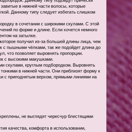
подбородок. Данному типу подойдут прически 
завитые в нижней части волосы, которые 
кой. Данному типу следует избегать слишком 
ородку в сочетании с широкими скулами. С этой 
ений по форме и длине. Если хочется немного 
ентом на затылке.
которое получил из-за большей длины лица, чем 
к с пышными чёлками, так же подойдет длина до 
л, что позволяет выровнять пропорции. 
ок с высокими макушками.
ми скулами, круглым подбородком. Выровнять 
тонкими в нижней части. Они приблизят форму к 
ки с приподнятым верхом, прямыми линиями на 
креплены, не выглядят чересчур блестящими 
ия качества, комфорта в использовании, 