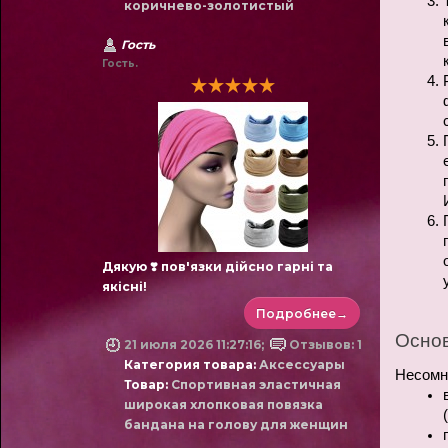
коричнево-золотистый
Гость
Гость.
Дякую ❣️ пов'язки дійсно гарні та
якісні!
Подробнее→
Основ
21 июля 2026 11:27:16;
Отзывов: 1
Категория товара:
Аксессуары
Несомне
Товар:
Спортивная эластичная
широкая хлопковая повязка
бандана на голову для женщин