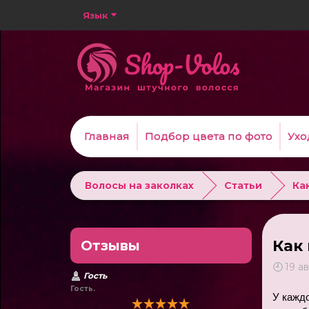
Язык
Главная
Подбор цвета по фото
Ухо
Волосы на заколках
Статьи
Ка
Как
Отзывы
19 а
Гость
Гость.
У каждо