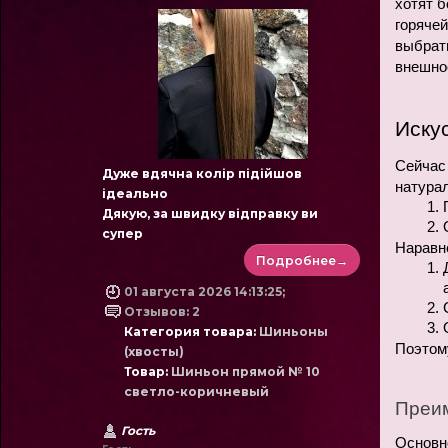
хотят б
горячей
выбрать
внешно
Иску
Сейчас 
Дуже вдячна колір підійшов
натурал
ідеально
Дякую, за швидку відправку ви
супер
Наравне
Подробнее→
01 августа 2026 14:13:25;
Отзывов: 2
Категория товара:
Шиньоны
Поэтом
(хвосты)
Товар:
Шиньон прямой № 10
светло-коричневый
Преим
Гость
Основно