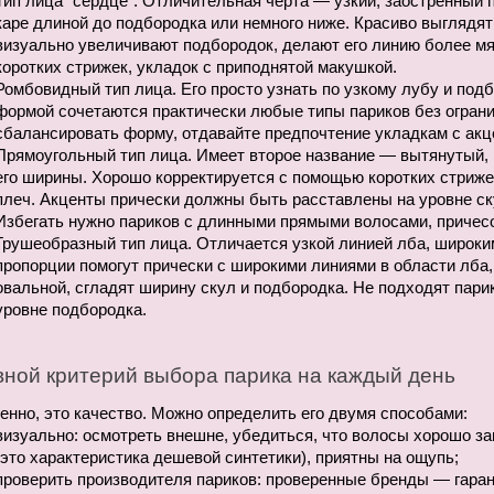
Тип лица “сердце”. Отличительная черта — узкий, заостренный 
каре длиной до подбородка или немного ниже. Красиво выглядят 
визуально увеличивают подбородок, делают его линию более мяг
коротких стрижек, укладок с приподнятой макушкой.
Ромбовидный тип лица. Его просто узнать по узкому лубу и подб
формой сочетаются практически любые типы париков без огранич
сбалансировать форму, отдавайте предпочтение укладкам с акц
Прямоугольный тип лица. Имеет второе название — вытянутый, 
его ширины. Хорошо корректируется с помощью коротких стриже
плеч. Акценты прически должны быть расставлены на уровне ску
Избегать нужно париков с длинными прямыми волосами, причес
Грушеобразный тип лица. Отличается узкой линией лба, широки
пропорции помогут прически с широкими линиями в области лба, 
овальной, сгладят ширину скул и подбородка. Не подходят пари
уровне подбородка. 
ной критерий выбора парика на каждый день
нно, это качество. Можно определить его двумя способами:
визуально: осмотреть внешне, убедиться, что волосы хорошо за
(это характеристика дешевой синтетики), приятны на ощупь;
проверить производителя париков: проверенные бренды — гарант