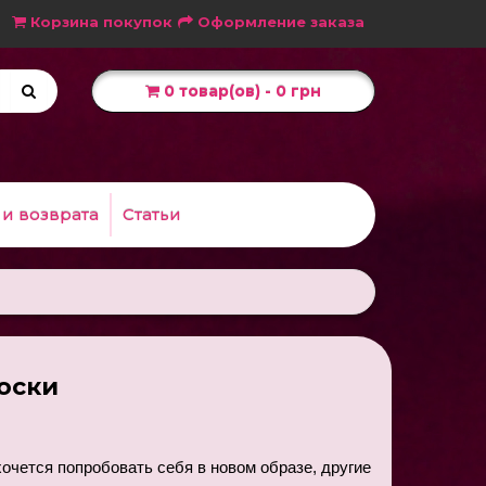
Корзина покупок
Оформление заказа
0 товар(ов) - 0 грн
 и возврата
Статьи
оски
очется попробовать себя в новом образе, другие 