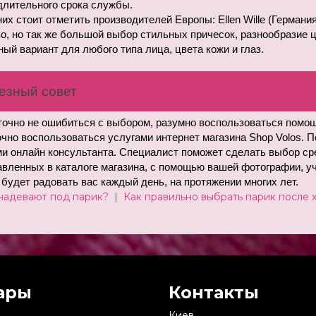
длительного срока службы.
их стоит отметить производителей Европы: Ellen Wille (Германия
о, но так же большой выбор стильных причесок, разнообразие ц
ый вариант для любого типа лица, цвета кожи и глаз.
езный совет
очно не ошибиться с выбором, разумно воспользоваться помощ
чно воспользоваться услугами интернет магазина Shop Volos. П
и онлайн консультанта. Специалист поможет сделать выбор сре
вленных в каталоге магазина, с помощью вашей фотографии, учт
будет радовать вас каждый день, на протяжении многих лет. 
надевают под парик?
|
Как правильно выбрать парик после
ары
Контакты
Киев