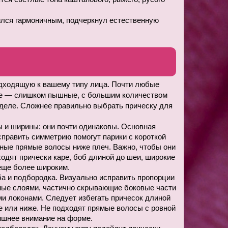
ился гармоничным, подчеркнул естественную 
дходящую к вашему типу лица. Почти любые 
е — слишком пышные, с большим количеством 
 деле. Сложнее правильно выбрать прическу для 
ы и ширины: они почти одинаковы. Основная 
править симметрию помогут парики с короткой 
ные прямые волосы ниже плеч. Важно, чтобы они 
одят прически каре, боб длиной до шеи, широкие 
 еще более широким.
а и подбородка. Визуально исправить пропорции 
ные слоями, частично скрывающие боковые части 
и локонами. Следует избегать причесок длиной 
 или ниже. Не подходят прямые волосы с ровной 
ишнее внимание на форме.