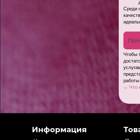
Среди н
качеств
идеальн
Пол
Чтобы т
достато
услугам
предста
работы 
← Что 
Информация
Тов