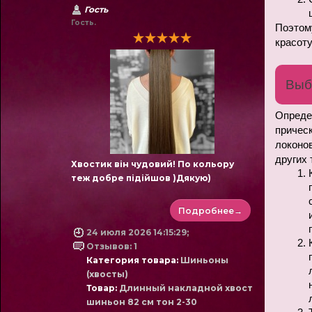
Гость
Гость.
Поэтому
красоту
Выб
Опреде
причес
локонов
других 
Хвостик він чудовий! По кольору
теж добре підійшов )Дякую)
Подробнее→
24 июля 2026 14:15:29;
Отзывов: 1
Категория товара:
Шиньоны
(хвосты)
Товар:
Длинный накладной хвост
шиньон 82 см тон 2-30