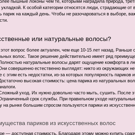
олее пышные локоны чем те, которыми наградила природа, треть
 укладкой. К особой категории относятся люди, страдающие от 
 парик на каждый день. Чтобы не разочароваться в выборе, важн
сти.
сственные или натуральные волосы?
этот вопрос более актуален, чем еще 10-15 лет назад. Раньше сч
ьных волос. Такое решение действительно имеет ряд преимуще
Полностью натуральные волосы дарят ощущение комфорта в лю
Они совершенно естественно выглядят: никто из окружающих не у
 с этим есть недостатки, из-за которых популярность париков 
Достаточно высокая стоимость: цена парика из натуральных вол
аналоги.
Сложный уход. Их нужно довольно часто мыть, сушить. После э
Ограниченный срок службы. При правильном уходе натуральные 
у на рынке большим спросом пользуются парики из искусственн
ущества париков из искусственных волос
е — доступная стоимость. Благодаря этому можно купить сразу