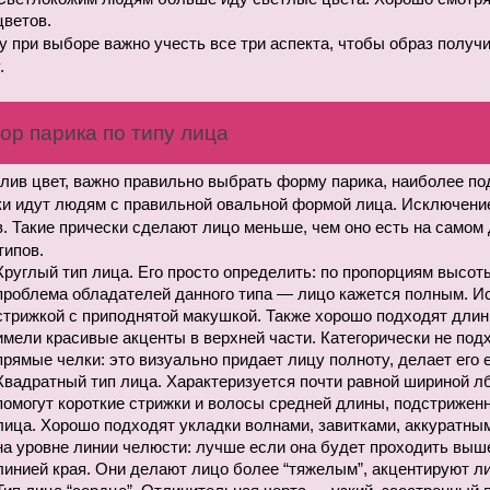
цветов.
 при выборе важно учесть все три аспекта, чтобы образ получ
.
ор парика по типу лица
лив цвет, важно правильно выбрать форму парика, наиболее по
ки идут людям с правильной овальной формой лица. Исключени
. Такие прически сделают лицо меньше, чем оно есть на самом
типов.
Круглый тип лица. Его просто определить: по пропорциям высот
проблема обладателей данного типа — лицо кажется полным. Ис
стрижкой с приподнятой макушкой. Также хорошо подходят длин
имели красивые акценты в верхней части. Категорически не подх
прямые челки: это визуально придает лицу полноту, делает его
Квадратный тип лица. Характеризуется почти равной шириной лб
помогут короткие стрижки и волосы средней длины, подстрижен
лица. Хорошо подходят укладки волнами, завитками, аккуратным
на уровне линии челюсти: лучше если она будет проходить выше
линией края. Они делают лицо более “тяжелым”, акцентируют л