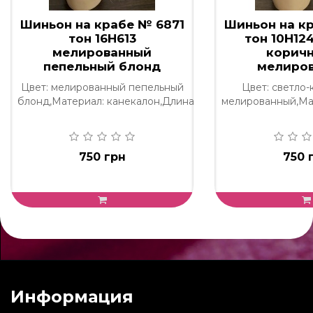
Шиньон на крабе № 6871
Шиньон на к
тон 16H613
тон 10H12
мелированный
корич
пепельный блонд
мелиро
Цвет: мелированный пепельный
Цвет: светло
блонд,Материал: канекалон,Длина..
мелированный,Мат
750 грн
750 
Информация