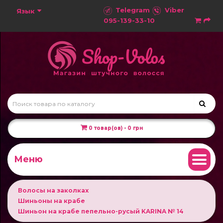
Telegram
Viber
Язык
095-139-33-10
0 товар(ов) - 0 грн
Меню
Волосы на заколках
Шиньоны на крабе
Шиньон на крабе пепельно-русый KARINA № 14