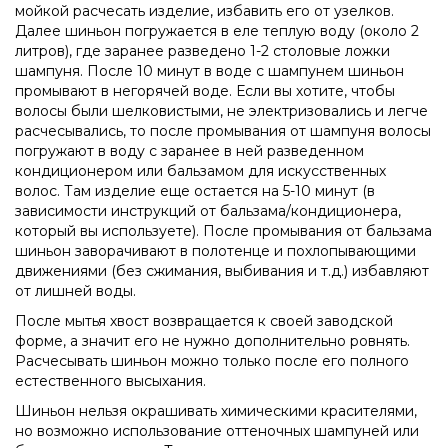
мойкой расчесать изделие, избавить его от узелков.
Далее шиньон погружается в еле теплую воду (около 2
литров), где заранее разведено 1-2 столовые ложки
шампуня. После 10 минут в воде с шампунем шиньон
промывают в негорячей воде. Если вы хотите, чтобы
волосы были шелковистыми, не электризовались и легче
расчесывались, то после промывания от шампуня волосы
погружают в воду с заранее в ней разведенном
кондиционером или бальзамом для искусственных
волос. Там изделие еще остается на 5-10 минут (в
зависимости инструкций от бальзама/кондиционера,
который вы используете). После промывания от бальзама
шиньон заворачивают в полотенце и похлопывающими
движениями (без сжимания, выбивания и т.д.) избавляют
от лишней воды.
После мытья хвост возвращается к своей заводской
форме, а значит его не нужно дополнительно ровнять.
Расчесывать шиньон можно только после его полного
естественного высыхания.
Шиньон нельзя окрашивать химическими красителями,
но возможно использование оттеночных шампуней или