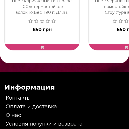
Цвет: коричневый;Тип волос:
Цвет: черный;Ти
100% термостойкое
термостойко
волокно;Вес: 190 г; Длин..
Структура в
850 грн
650 
Информация
Контакты
Оплата и доставка
О нас
Условия покупки и возврата