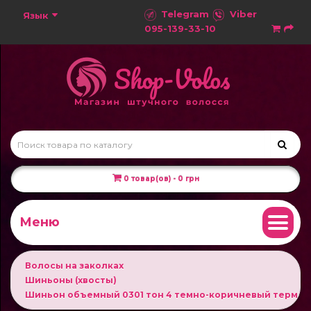
Telegram
Viber
Язык
095-139-33-10
0 товар(ов) - 0 грн
Меню
Волосы на заколках
Шиньоны (хвосты)
Шиньон объемный 0301 тон 4 темно-коричневый термо