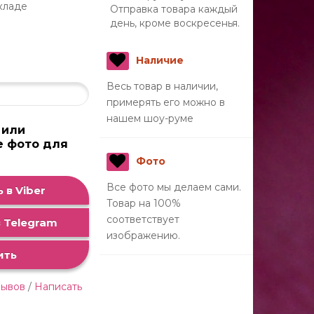
кладе
Отправка товара каждый
день, кроме воскресенья.
н
Наличие
Весь товар в наличии,
примерять его можно в
нашем шоу-руме
 или
е фото для
а
Фото
Все фото мы делаем сами.
 в Viber
Товар на 100%
соответствует
 Telegram
изображению.
ить
зывов
/
Написать