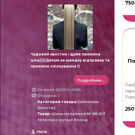
750
Чудовий хвостик і дуже приємна
ціна))))Дякую за швидку відправку та
По
приємне спілкування !)
Подробнее→
Разб
24 июля 2026 14:16:55;
пари
Отзывов: 1
Разм
Категория товара:
Шиньоны
(хвосты)
250
Товар:
Шиньон прямой № 68-613
пепельно-русый блонд
Гость