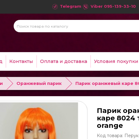
Telegram
Viber
095-139-33-10
д
Контакты
Оплата и доставка
Условия покупки
и
Оранжевый парик
Парик оранжевый каре 8
Парик ор
каре 8024 
orange
Код товара: Перук