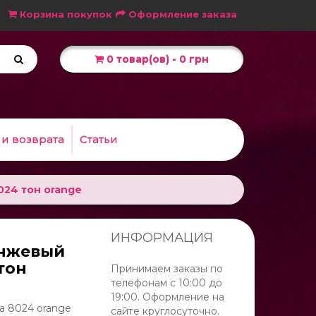
Корзина покупок
Оформление заказа
0 товар(ов) - 0 грн
 и возврата
Статьи
024 тон orange
ИНФОРМАЦИЯ
анжевый
тон
Принимаем заказы по
телефонам с 10:00 до
19:00. Оформление на
а 8024 orange
сайте круглосуточно.