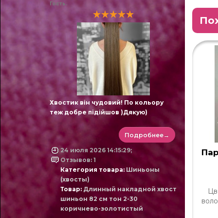
Гость.
По
Хвостик він чудовий! По кольору
теж добре підійшов )Дякую)
Подробнее→
24 июля 2026 14:15:29;
Пар
Отзывов: 1
Категория товара:
Шиньоны
(хвосты)
Товар:
Длинный накладной хвост
Цв
шиньон 82 см тон 2-30
воло
коричнево-золотистый