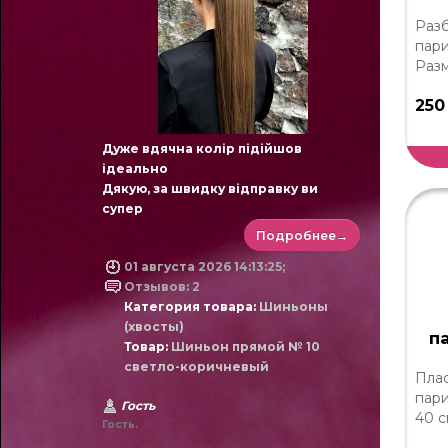
Разб
пари
Разм
250
Дуже вдячна колір підійшов
ідеально
Дякую, за швидку відправку ви
супер
Подробнее→
01 августа 2026 14:13:25;
Отзывов: 2
Категория товара:
Шиньоны
(хвосты)
п
Товар:
Шиньон прямой № 10
светло-коричневый
Плас
пари
Гость
40 с
Гость.