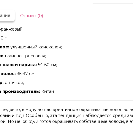
ание
Отзывы (0)
ранжевый;
0 г;
лос:
улучшенный канекалон;
а:
тканево-трессовая;
 шапки парика:
54-60 см;
волос:
35-37 см;
р:
с точкой;
а производитель:
Китай
 недавно, в моду вошло креативное окрашивание волос во все
овый и т.д.). Особенно, эта тенденция наблюдается среди з
гой. Но не каждый готов окрашивать собственные волосы, в 