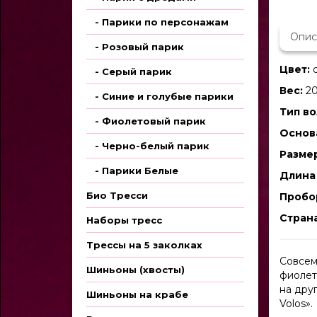
- Парики по персонажам
Опис
- Розовый парик
Цвет:
о
- Серый парик
Вес:
20
- Синие и голубые парики
Тип во
- Фиолетовый парик
Основ
- Черно-белый парик
Размер
- Парики Белые
Длина 
Био Тресси
Пробо
Стран
Наборы тресс
Трессы на 5 заколках
Совсем
Шиньоны (хвосты)
фиолет
на дру
Шиньоны на крабе
Volos».