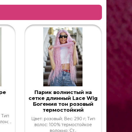
ре
Парик волнистый на
Пари
сетке длинный Lace Wig
Богемия тон розовый
термостойкий
; Тип
Цвет: 
Цвет: розовый; Вес: 290 г; Тип
он; ..
тре
волос: 100% термостойкое
волокно; Ст..