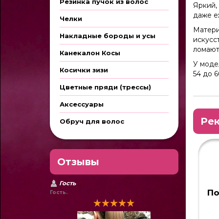
Резинка пучок из волос
Яркий,
даже е
Челки
Матери
Накладные бороды и усы
искусс
ломают
Канекалон Косы
У моде
Косички зизи
54 до 6
Цветные пряди (трессы)
Аксессуары
Ре
Обруч для волос
Отзывы
Гость
По
Гость.