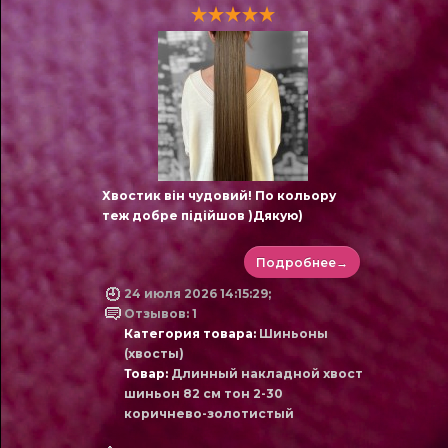
Хвостик він чудовий! По кольору
теж добре підійшов )Дякую)
Подробнее→
24 июля 2026 14:15:29;
Отзывов: 1
Категория товара:
Шиньоны
(хвосты)
Товар:
Длинный накладной хвост
шиньон 82 см тон 2-30
коричнево-золотистый