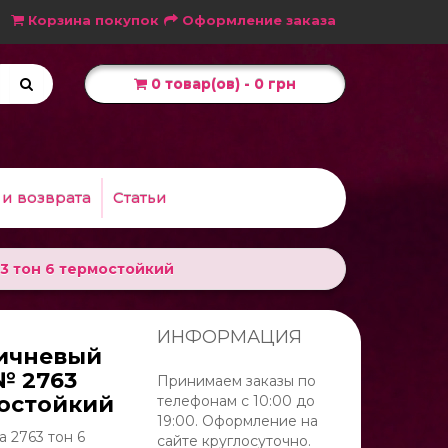
Корзина покупок
Оформление заказа
0 товар(ов) - 0 грн
 и возврата
Статьи
3 тон 6 термостойкий
ИНФОРМАЦИЯ
ичневый
№ 2763
Принимаем заказы по
мостойкий
телефонам с 10:00 до
19:00. Оформление на
а 2763 тон 6
сайте круглосуточно.