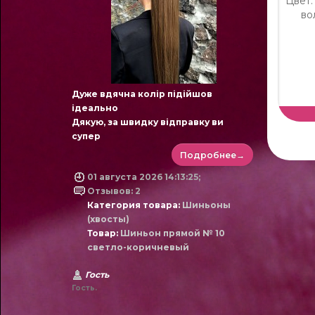
Цвет:
во
Дуже вдячна колір підійшов
ідеально
Дякую, за швидку відправку ви
супер
Подробнее→
01 августа 2026 14:13:25;
Отзывов: 2
Категория товара:
Шиньоны
(хвосты)
Товар:
Шиньон прямой № 10
светло-коричневый
Гость
Гость.