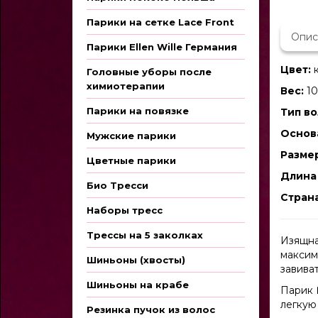
Парики на сетке Lace Front
Опис
Парики Ellen Wille Германия
Цвет:
к
Головные уборы после
химиотерапии
Вес:
10
Парики на повязке
Тип во
Основ
Мужские парики
Размер
Цветные парики
Длина 
Био Тресси
Стран
Наборы тресс
Трессы на 5 заколках
Изящна
максим
Шиньоны (хвосты)
завива
Шиньоны на крабе
Парик 
легкую
Резинка пучок из волос