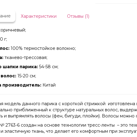
ание
Характеристики
Отзывы (1)
оричневый;
0 г;
лос:
100% термостойкое волокно;
а:
тканево-трессовая;
 шапки парика:
54-58 см;
волос:
15-20 см;
а производитель:
Китай
я модель данного парика с короткой стрижкой изготовлена 
ально приближенный к структуре натуральных волос, выдерж
ть и выпрямлять волосы (фен, бигуди, плойки). Волосы можно
№ 2763-6 создан на основе технологии тресс-ленты – это т
 и эластичную ткань, что делает его комфортным при эксплуа