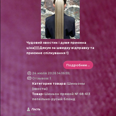
Чудовий хвостик і дуже приємна
ціна))))Дякую за швидку відправку та
приємне спілкування !)
Подробнее→
24 июля 2026 14:16:55;
Отзывов: 1
Категория товара:
Шиньоны
(хвосты)
Товар:
Шиньон прямой № 68-613
пепельно-русый блонд
Гость
Гость.