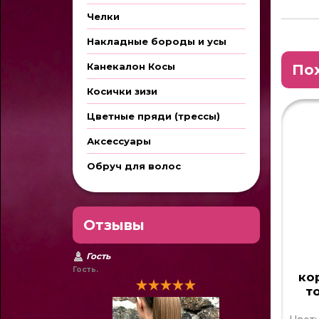
Челки
Накладные бороды и усы
Канекалон Косы
По
Косички зизи
Цветные пряди (трессы)
Аксессуары
Обруч для волос
Отзывы
Гость
Гость.
ко
т