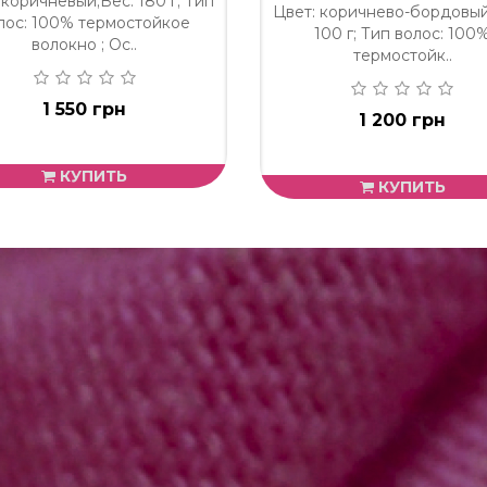
 коричневый;Вес: 180 г; Тип
Цвет: коричнево-бордовый
лос: 100% термостойкое
100 г; Тип волос: 100
волокно ; Ос..
термостойк..
1 550 грн
1 200 грн
КУПИТЬ
КУПИТЬ