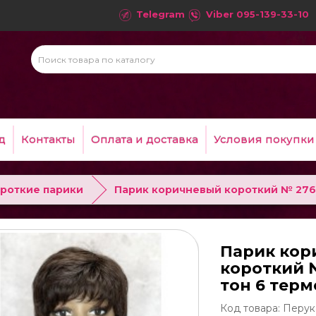
Telegram
Viber
095-139-33-10
д
Контакты
Оплата и доставка
Условия покупки
роткие парики
Парик коричневый короткий № 276
Парик кор
короткий 
тон 6 тер
Код товара: Перук