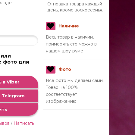
кладе
Отправка товара каждый
день, кроме воскресенья.
н
Наличие
Весь товар в наличии,
примерять его можно в
нашем шоу-руме
 или
е фото для
а
Фото
Все фото мы делаем сами.
 в Viber
Товар на 100%
соответствует
 Telegram
изображению.
ить
зывов
/
Написать