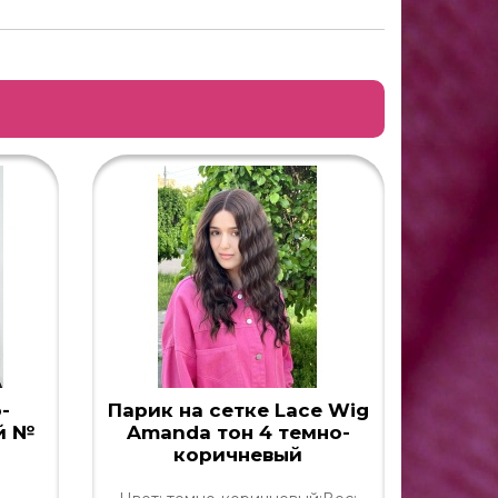
-
Парик на сетке Lace Wig
й №
Amanda тон 4 темно-
корич
коричневый
501 т