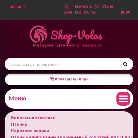
Telegram
Viber
Язык
095-139-33-10
0 товар(ов) - 0 грн
Меню
Волосы на заколках
Парики
Короткие парики
Парик мелированный коричневый короткий ANGELA тон 