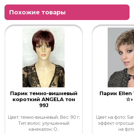
Похожие товары
Парик темно-вишневый
Парик Ellen
короткий ANGELA тон
☆◗
99J
Цвет: темно-вишневый; Вес: 90 г;
Цвет на фото: San
Тип волос: улучшенный
эффект отросши
канекалон; О..
на фото