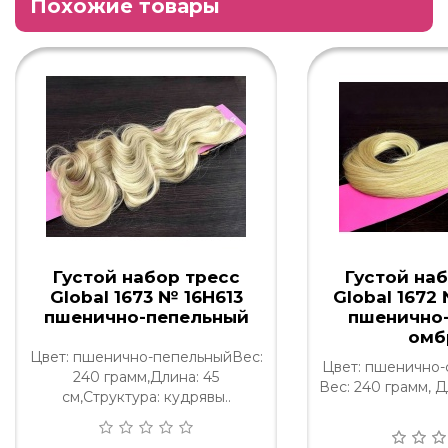
Похожие товары
Густой набор тресс
Густой на
Global 1673 № 16H613
Global 1672
пшенично-пепельный
пшенично
омб
Цвет: пшенично-пепельныйВес:
Цвет: пшенично-
240 грамм,Длина: 45
Вес: 240 грамм, Дл
см,Структура: кудрявы..