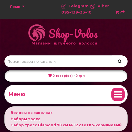
Telegram
Viber
Язык
095-139-33-10
0 товар(ов) - 0 грн
Меню
Волосы на заколках
Наборы тресс
Набор тресс Diamond 70 см № 12 светло-коричневый