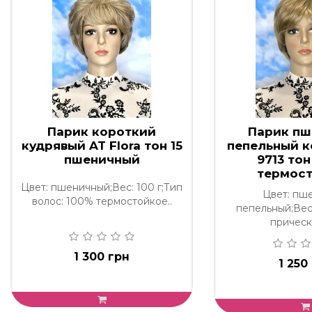
Парик короткий
Парик пш
кудрявый AT Flora тон 15
пепельный 
пшеничный
9713 тон
термос
Цвет: пшеничный;Вес: 100 г;Тип
Цвет: пш
волос: 100% термостойкое..
пепельный;Вес:
прически
1 300 грн
1 250