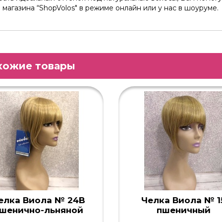
 магазина “ShopVolos" в режиме онлайн или у нас в шоуруме.
хожие товары
елка Виола № 24B
Челка Виола № 1
шенично-льняной
пшеничный