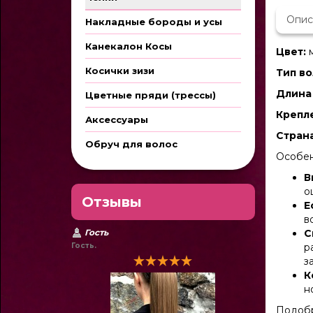
Опис
Накладные бороды и усы
Канекалон Косы
Цвет:
Косички зизи
Тип во
Длина 
Цветные пряди (трессы)
Крепл
Аксессуары
Стран
Обруч для волос
Особен
В
о
Отзывы
Е
в
Гость
С
Гость.
р
з
К
н
Подобр