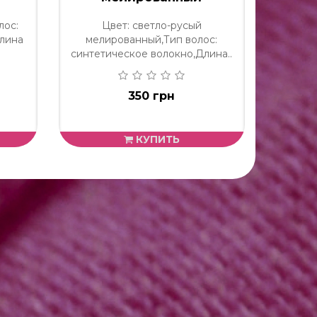
лос:
Цвет: светло-русый
Цвет: р
Длина
мелированный,Тип волос:
волос:
синтетическое волокно,Длина..
350 грн
КУПИТЬ