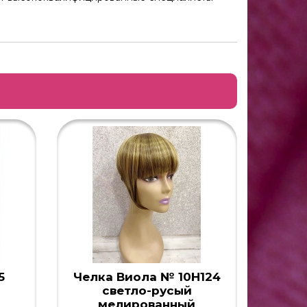
5
Челка Виола № 10H124
Чел
светло-русый
рус
мелированный