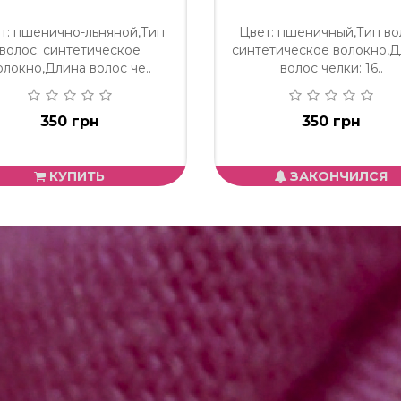
т: пшенично-льняной,Тип
Цвет: пшеничный,Тип во
волос: синтетическое
синтетическое волокно,
олокно,Длина волос че..
волос челки: 16..
350 грн
350 грн
КУПИТЬ
ЗАКОНЧИЛСЯ