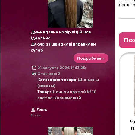
нашего
Дуже вдячна колір підійшов
ідеально
По
Дякую, за швидку відправку ви
супер
Подробнее→
01 августа 2026 14:13:25;
Отзывов: 2
Категория товара:
Шиньоны
(хвосты)
Товар:
Шиньон прямой № 10
светло-коричневый
Гость
Гость.
Ч
п