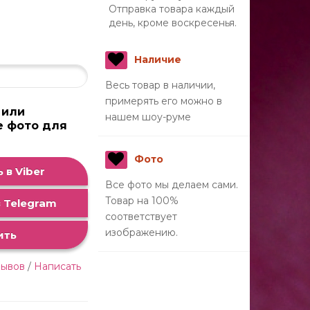
Отправка товара каждый
день, кроме воскресенья.
Наличие
Весь товар в наличии,
примерять его можно в
 или
нашем шоу-руме
е фото для
а
Фото
 в Viber
Все фото мы делаем сами.
Товар на 100%
 Telegram
соответствует
изображению.
ить
зывов
/
Написать