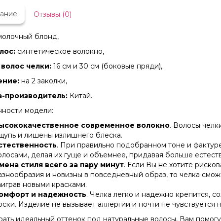
ание
Отзывы (0)
молочный блонд,
лос:
синтетическое волокно,
волос челки:
16 см и 30 см (боковые пряди),
ение:
на 2 заколки,
а-производитель:
Китай.
ности модели:
ысококачественное современное волокно
. Волосы челк
щупь и лишены излишнего блеска.
стественность
. При правильно подобранном тоне и фактур
олосами, делая их гуще и объемнее, придавая больше естест
мена стиля всего за пару минут
. Если Вы не хотите рисков
азнообразия и новизны в повседневный образ, то челка смож
аиграв новыми красками.
омфорт и надежность
. Челка легко и надежно крепится, 
оски. Изделие не вызывает аллергии и почти не чувствуется н
ать идеальный оттенок под натуральные волосы, Вам помог