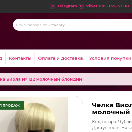
Telegram
Viber
095-139-33-10
д
Контакты
Оплата и доставка
Условия покупки
ка Виола № 122 молочный блондин
Челка Вио
П ПРОДАЖ
молочный
Код товара: Чубчик
Доступность: На с