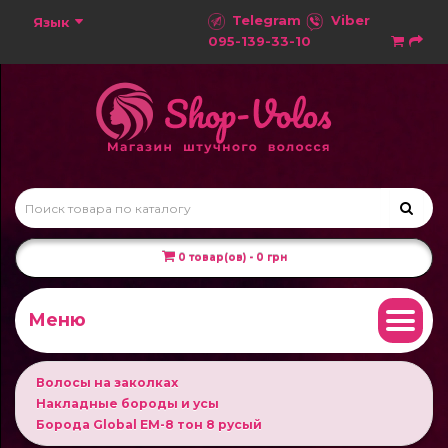
Telegram
Viber
Язык
095-139-33-10
0 товар(ов) - 0 грн
Меню
Волосы на заколках
Накладные бороды и усы
Борода Global EM-8 тон 8 русый